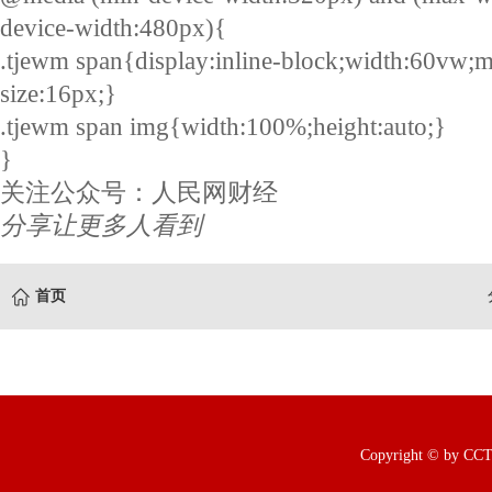
device-width:480px){
.tjewm span{display:inline-block;width:60vw;m
size:16px;}
.tjewm span img{width:100%;height:auto;}
}
关注公众号：人民网财经
分享让更多人看到
首页
Copyright © b