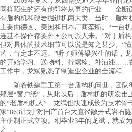
2009年夏天，从西南交通大学毕业的龙
同样陌生的还有他即将从事的行业――全断
有盾构机和硬岩掘进机两大类。当时，盾构
主要由德国、美国和日本厂商垄断。“一台
连基本操作都要外国公司派人来。”对于盾
但对具体的技术细节可以说是知之甚少。“
艺，肯定走不远。”听了师傅梁兴生的话，
的开始学习。送物料、拧螺栓、补油漆……
工作中，龙斌熟悉了制造业企业的全流程。
随着铁建重工第一台盾构机问世，团队彻
那层“窗户纸”，从此以后，盾构机的研发走
的“老盾构机人”，龙斌也快速成长为技术骨干
家“863计划”对国产首台大直径敞开式岩石
主研制正式立项。刚毕业3年的龙斌，就成
之一。