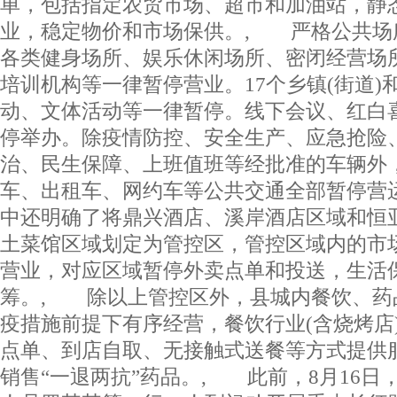
单，包括指定农贸市场、超市和加油站，静
业，稳定物价和市场保供。, 严格公共场
各类健身场所、娱乐休闲场所、密闭经营场
培训机构等一律暂停营业。17个乡镇(街道)
动、文体活动等一律暂停。线下会议、红白
停举办。除疫情防控、安全生产、应急抢险
治、民生保障、上班值班等经批准的车辆外
车、出租车、网约车等公共交通全部暂停营
中还明确了将鼎兴酒店、溪岸酒店区域和恒
土菜馆区域划定为管控区，管控区域内的市
营业，对应区域暂停外卖点单和投送，生活
筹。, 除以上管控区外，县城内餐饮、药
疫措施前提下有序经营，餐饮行业(含烧烤店
点单、到店自取、无接触式送餐等方式提供
销售“一退两抗”药品。, 此前，8月16日