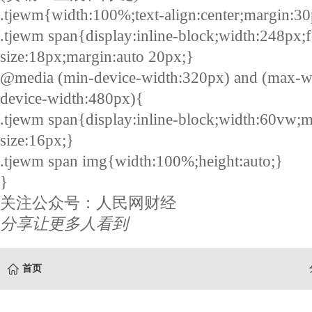
.tjewm{width:100%;text-align:center;margin:30
.tjewm span{display:inline-block;width:248px;f
size:18px;margin:auto 20px;}
@media (min-device-width:320px) and (max-w
device-width:480px){
.tjewm span{display:inline-block;width:60vw;m
size:16px;}
.tjewm span img{width:100%;height:auto;}
}
关注公众号：人民网财经
分享让更多人看到
首页