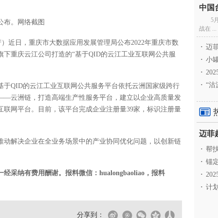
5
目公布。网络截图
战在 ...
芳）近日，重庆市大数据应用发展管理局公布2022年重庆市数
·
迈菲
下重庆云江公司打造的“基于QID的云江工业互联网公共服
·
小罐
·
20
·
“沽
基于QID的云江工业互联网公共服务平台依托云洲国家级跨行
——云洲链，打造高端生产性服务平台，建立以企业高质量发
互联网平台。目前，该平台完成企业注册量39家，标识注册量
推动解决企业在全业务场景中的产业协同优化问题，以创新链
·
帮扶
·
锚定
纳有费用酬谢。报料微信：hualongbaoliao，报料
·
20
·
计划
分享到：