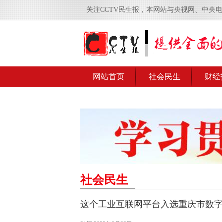
关注CCTV民生报，本网站与央视网、中央
网站首页
社会民生
财经
社会民生
这个工业互联网平台入选重庆市数字