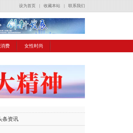
设为首页
|
收藏本站
|
联系我们
活消费
女性时尚
头条资讯