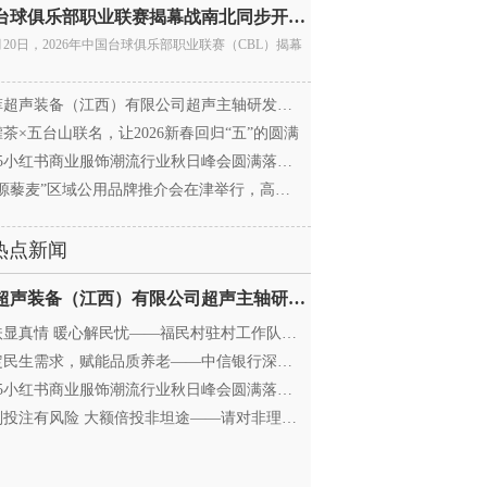
中国台球俱乐部职业联赛揭幕战南北同步开杆 首届CBL
月20日，2026年中国台球俱乐部职业联赛（CBL）揭幕
超声装备（江西）有限公司超声主轴研发和生产项
茶×五台山联名，让2026新春回归“五”的圆满
25小红书商业服饰潮流行业秋日峰会圆满落幕，携手
源藜麦”区域公用品牌推介会在津举行，高蛋白产业
热点新闻
迈菲超声装备（江西）有限公司超声主轴研发和生产项
显真情 暖心解民忧——福民村驻村工作队与村委心系
民生需求，赋能品质养老——中信银行深圳分行养老
25小红书商业服饰潮流行业秋日峰会圆满落幕，携手
投注有风险 大额倍投非坦途——请对非理性购彩说“