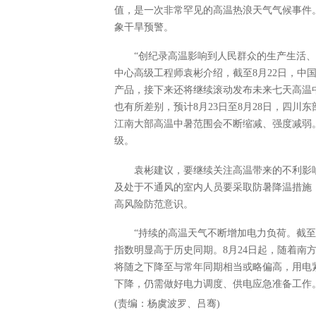
值，是一次非常罕见的高温热浪天气气候事件
象干旱预警。
“创纪录高温影响到人民群众的生产生活
中心高级工程师袁彬介绍，截至8月22日，中
产品，接下来还将继续滚动发布未来七天高温
也有所差别，预计8月23日至8月28日，四
江南大部高温中暑范围会不断缩减、强度减弱。
级。
袁彬建议，要继续关注高温带来的不利影
及处于不通风的室内人员要采取防暑降温措施
高风险防范意识。
“持续的高温天气不断增加电力负荷。截至
指数明显高于历史同期。8月24日起，随着南
将随之下降至与常年同期相当或略偏高，用电
下降，仍需做好电力调度、供电应急准备工作
(责编：杨虞波罗、吕骞)