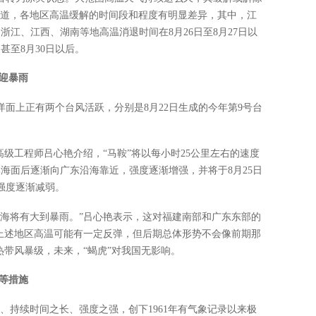
释道，各地区高温缓解的时间段和程度有明显差异，其中，江
浙江、江西、湖南等地高温消退时间在8月26日至8月27日以
甚至8月30日以后。
将迎暴雨
面上正有两个台风活跃，分别是8月22日生成的今年第9号台
高级工程师吕心艳介绍，“马鞍”将以每小时25公里左右的速度
部海面后逐渐向广东沿海靠近，强度逐渐增强，并将于8月25日
强度逐渐减弱。
沿海将有大到暴雨。”吕心艳表示，这对福建南部和广东东部的
，上述地区高温可能有一定反弹，但后期总体形势不会像前期那
热带风暴级，未来，“蝎虎”对我国无影响。
等措施
、持续时间之长、强度之强，创下1961年有气象记录以来极