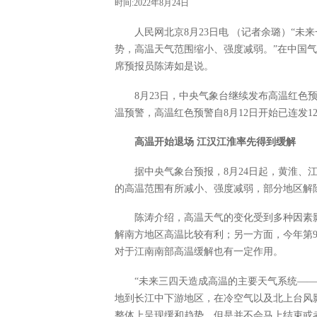
时间:2022年8月24日
人民网北京8月23日电 （记者余璐）“
势，高温天气范围缩小、强度减弱。”在中国
席预报员陈涛如是说。
8月23日，中央气象台继续发布高温红色
温预警，高温红色预警自8月12日开始已连发
高温开始退场 江汉江淮率先得到缓解
据中央气象台预报，8月24日起，黄淮、
的高温范围有所减小、强度减弱，部分地区解
陈涛介绍，高温天气的变化受到多种因素
解南方地区高温比较有利；另一方面，今年第9
对于江南南部高温缓解也有一定作用。
“未来三四天造成高温的主要天气系统―
地到长江中下游地区，在冷空气以及北上台风
整体上呈现缓和趋势，但是并不会马上结束或