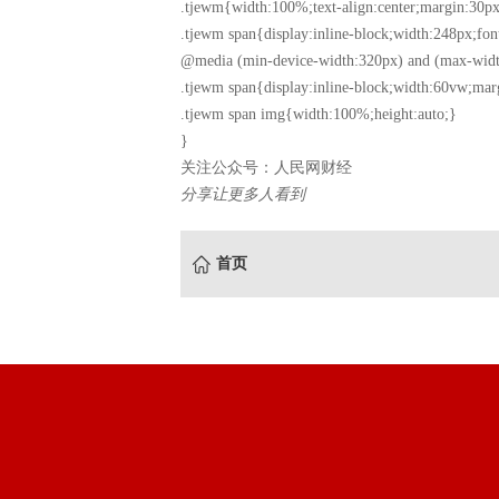
.tjewm{width:100%;text-align:center;margin:30px
.tjewm span{display:inline-block;width:248px;fon
@media (min-device-width:320px) and (max-widt
.tjewm span{display:inline-block;width:60vw;mar
.tjewm span img{width:100%;height:auto;}
}
关注公众号：人民网财经
分享让更多人看到
首页