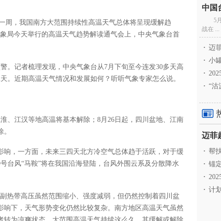
5
未来一周，我国南方大范围持续性高温天气总体将呈现缓解趋
战在 ...
气象局今天举行的高温天气趋势解读通气会上，中央气象台首
·
迈菲
·
小罐
预警。记者梳理发现，中央气象台从7月下旬至今连发30多天高
·
20
12天。近期高温天气情况和发展如何？听听气象专家怎么说。
·
“沽
江淮、江汉等地高温将基本解除；8月26日起，四川盆地、江南
除。
·
帮扶
影响，一方面，未来三四天北方冷空气总体趋于活跃，对于缓
号台风“马鞍”将在我国沿海登陆，台风外围云系及分散降水
·
锚定
·
20
·
计划
―副热带高压虽然范围缩小、强度减弱，但仍然控制着四川盆
影响下，天气形势变化仍然比较复杂。南方地区高温天气虽然
者转为凉爽状态。大范围高温天气持续这么久，其缓解或解除