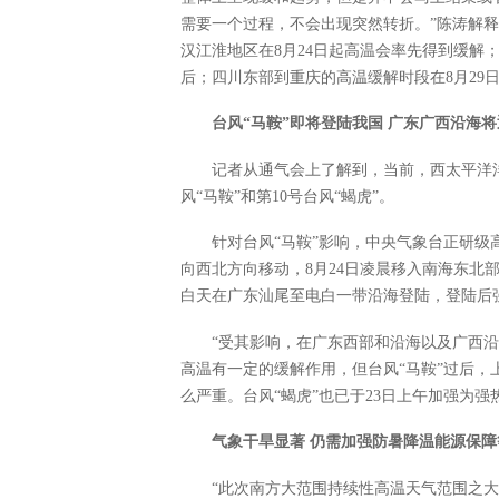
需要一个过程，不会出现突然转折。”陈涛解
汉江淮地区在8月24日起高温会率先得到缓解；
后；四川东部到重庆的高温缓解时段在8月29日
台风“马鞍”即将登陆我国 广东广西沿海
记者从通气会上了解到，当前，西太平洋洋
风“马鞍”和第10号台风“蝎虎”。
针对台风“马鞍”影响，中央气象台正研级
向西北方向移动，8月24日凌晨移入南海东北
白天在广东汕尾至电白一带沿海登陆，登陆后
“受其影响，在广东西部和沿海以及广西
高温有一定的缓解作用，但台风“马鞍”过后
么严重。台风“蝎虎”也已于23日上午加强为强
气象干旱显著 仍需加强防暑降温能源保障
“此次南方大范围持续性高温天气范围之大