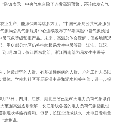
。”陈涛表示，中央气象台除了连发高温预警，还连续发布气
、农业生产、能源保障等诸多方面。”中国气象局公共气象服务
国气象局公共气象服务中心连续发布了56期高温中暑气象预报
中暑气象等级预报产品。未来，高温总体会缓解，但各地情况
川东部、重庆部分地区仍将持续极易发生中暑等级，江淮、江汉、
到8月28日，仅江西东北部、浙江西南部为易发生中暑等
响，体质虚弱的人群、有基础性疾病的人群、户外工作人员以
；媒体、学校和社区开展高温中暑和溺水相关科普，进一步提
8月23日，四川、江苏、湖北三省已近60天电力负荷气象条件
方大范围高温逐步缓解，长江沿线各省的电力负荷气象指数也
紧张现状将略有缓和。但是，长江全流域缺水，水电日发电量
。”袁彬说。