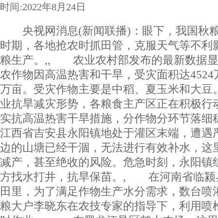
时间:2022年8月24日
央视网消息(新闻联播)：眼下，我国秋粮
时期，各地抢农时抓田管，克服天气等不利
粮生产。,, 农业农村部发布的最新数据
农作物因高温热害和干旱，受灾面积达4524万
万亩。受灾作物主要是中稻、夏玉米和大豆
业抗旱减灾形势，各粮食主产区正在积极行
实抗高温热害干旱措施，分作物分环节落细
江西省吉安县永阳镇地处于灌区末端，遭遇
边的山塘已经干涸，无法进行有效补水，这里
减产，甚至绝收的风险。危急时刻，永阳镇
方找水打井，抗旱保苗。, 在河南省临颍
田里，为了满足作物生产水分需求，数台喷
粮大户李晓东在农技专家的指导下，利用喷