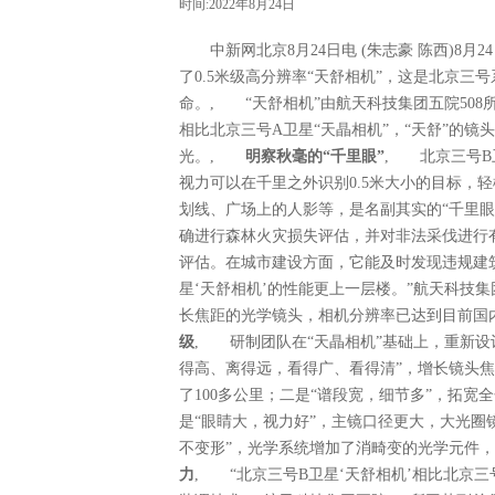
时间:2022年8月24日
中新网北京8月24日电 (朱志豪 陈西)8月
了0.5米级高分辨率“天舒相机”，这是北京三
命。, “天舒相机”由航天科技集团五院508
相比北京三号A卫星“天瞐相机”，“天舒”的镜
光。,
明察秋毫的“千里眼”
, 北京三号B
视力可以在千里之外识别0.5米大小的目标，
划线、广场上的人影等，是名副其实的“千里眼
确进行森林火灾损失评估，并对非法采伐进行
评估。在城市建设方面，它能及时发现违规建筑
星‘天舒相机’的性能更上一层楼。”航天科技集
长焦距的光学镜头，相机分辨率已达到目前国内
级
, 研制团队在“天瞐相机”基础上，重新
得高、离得远，看得广、看得清”，增长镜头
了100多公里；二是“谱段宽，细节多”，拓
是“眼睛大，视力好”，主镜口径更大，大光圈
不变形”，光学系统增加了消畸变的光学元件，
力
, “北京三号B卫星‘天舒相机’相比北京