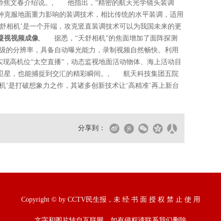
总师焦文春介绍说。, 他指出，“精密的航天光学镜头装调
种克服地面重力影响的装调技术，相比传统的水平装调，适用
天舒相机’是一个开端，攻克竖直装调技术可以为我国未来的更
凝视视频成像
, 据悉，“天舒相机”的焦面增加了面阵探测
米级的分辨率，具备自动曝光能力，录制视频自然畅快。利用
实现高机位“太空直播”，动态监视地面活动物体、海上活动目
卫星，也能捕捉到交汇的精彩瞬间。, 航天科技集团五院
相机’是打破想象力之作，其诸多创新技术让‘高精准’再上新台
分享到：
Copyright © by CCTV民生报，未 经 书 面 授 权 禁 止 使 用
文字和图片转自互联网，如有侵权请联系我们删除