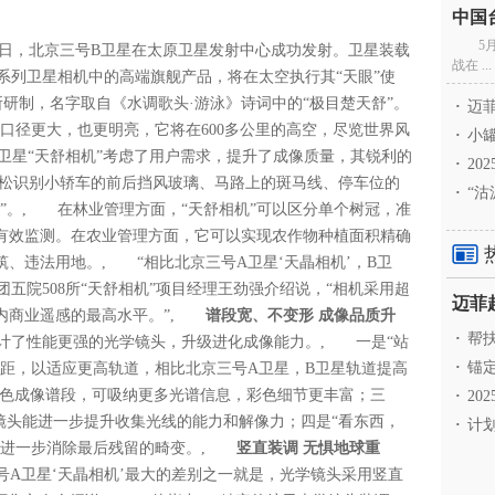
5
24日，北京三号B卫星在太原卫星发射中心成功发射。卫星装载
战在 ...
号系列卫星相机中的高端旗舰产品，将在太空执行其“天眼”使
所研制，名字取自《水调歌头·游泳》诗词中的“极目楚天舒”。
·
迈菲
头口径更大，也更明亮，它将在600多公里的高空，尽览世界风
·
小罐
卫星“天舒相机”考虑了用户需求，提升了成像质量，其锐利的
·
20
轻松识别小轿车的前后挡风玻璃、马路上的斑马线、停车位的
·
“沽
”。, 在林业管理方面，“天舒相机”可以区分单个树冠，准
有效监测。在农业管理方面，它可以实现农作物种植面积精确
、违法用地。, “相比北京三号A卫星‘天瞐相机’，B卫
团五院508所“天舒相机”项目经理王劲强介绍说，“相机采用超
商业遥感的最高水平。”,
谱段宽、不变形 成像品质升
·
帮扶
设计了性能更强的光学镜头，升级进化成像能力。, 一是“站
·
锚定
焦距，以适应更高轨道，相比北京三号A卫星，B卫星轨道提高
宽全色成像谱段，可吸纳更多光谱信息，彩色细节更丰富；三
·
20
镜头能进一步提升收集光线的能力和解像力；四是“看东西，
·
计划
进一步消除最后残留的畸变。,
竖直装调 无惧地球重
三号A卫星‘天瞐相机’最大的差别之一就是，光学镜头采用竖直