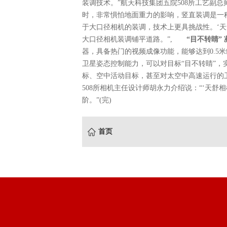
装调技术。”航天科技集团五院508所工艺副
时，非常惧怕地面重力的影响，竖直装调是一
于大口径相机的装调，技术上更具挑战性。‘
大口径相机装调铺平道路。”,
“目不转睛” 
器，具备热门的视频成像功能，能够达到0.5
卫星姿态控制能力，可以对目标“目不转睛”，
标、空中活动目标，甚至对太空中高速运行的
508所相机主任设计师胡永力介绍说：“‘天舒
阶。”(完)
首页