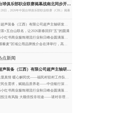
中国台球俱乐部职业联赛揭幕战南北同步开杆 首届CBL
月20日，2026年中国台球俱乐部职业联赛（CBL）揭幕
超声装备（江西）有限公司超声主轴研发和生产项
茶×五台山联名，让2026新春回归“五”的圆满
25小红书商业服饰潮流行业秋日峰会圆满落幕，携手
源藜麦”区域公用品牌推介会在津举行，高蛋白产业
热点新闻
迈菲超声装备（江西）有限公司超声主轴研发和生产项
显真情 暖心解民忧——福民村驻村工作队与村委心系
民生需求，赋能品质养老——中信银行深圳分行养老
25小红书商业服饰潮流行业秋日峰会圆满落幕，携手
投注有风险 大额倍投非坦途——请对非理性购彩说“