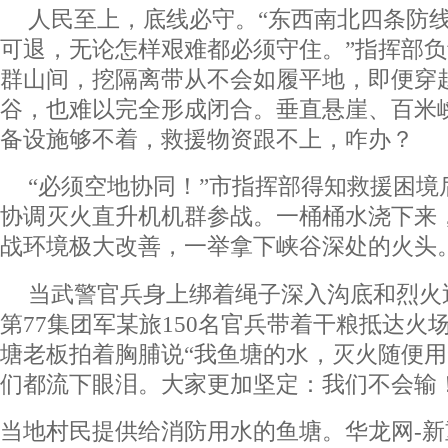
人民至上，底线必守。“东西南北四条防
可退，无论怎样艰难都必须守住。”指挥部
群山间，挖隔离带从不会如履平地，即便穿
谷，也难以完全形成闭合。垂直悬崖、百米
备设施够不着，救援物资跟不上，咋办？
“必须空地协同！”市指挥部得知救援困境
协调灭火直升机机群参战。一桶桶水浇下来
战环境极大改善，一举拿下峡谷深处的火头
当武警官兵身上绑着绳子深入沟底和烈火
第77集团军某旅150名官兵带着干粮抵达火
塘老板拍着胸脯说“我鱼塘的水，灭火随便用
们都流下眼泪。大家更加坚定：我们不会输
当地村民提供给消防用水的鱼塘。华龙网-新