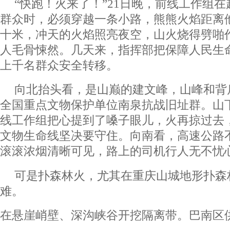
“快跑！火来了！”21日晚，前线工作组
群众时，必须穿越一条小路，熊熊火焰距离
十米，冲天的火焰照亮夜空，山火烧得劈啪
人毛骨悚然。几天来，指挥部把保障人民生
上千名群众安全转移。
向北抬头看，是山巅的建文峰，山峰和背
全国重点文物保护单位南泉抗战旧址群。山
线工作组把心提到了嗓子眼儿，火再掠过去
文物生命线坚决要守住。向南看，高速公路
滚滚浓烟清晰可见，路上的司机行人无不忧
可是扑森林火，尤其在重庆山城地形扑森
难。
在悬崖峭壁、深沟峡谷开挖隔离带。巴南区