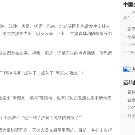
5
战在 ...
涪陵、江津、大足、铜梁、巴南、北碚等区县先后发生山林火
·
迈菲
、消防救援等力量，以及云南、四川、甘肃森林消防救援等力
·
小罐
·
20
·
“沽
朋友圈发布文字、视频、图片，记录灭火的点点滴滴、所思所
“精神抖擞”“战斗了，战斗了”等灭火“檄文”！
·
帮扶
圈发出“希望来一场雨”等期待，也有消防员发朋友圈不断为坚
·
锚定
·
20
·
计划
个山头战斗”“已经到了拼刺刀见红的时候了”……
面力量协调配合，灭火人员克服重重困难。目前，各处山火得