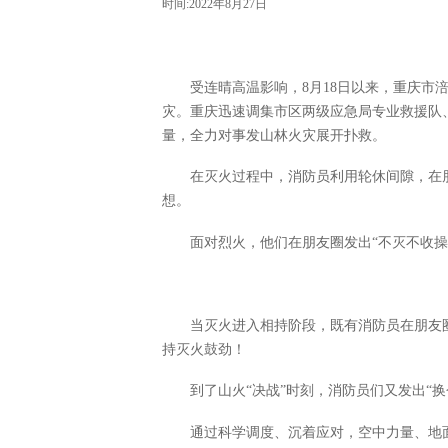
时间:2022年8月27日
受连晴高温影响，8月18日以来，重庆市
灾。重庆迅速调集市区两级应急局专业救援队
量，全力对事发山林火灾展开扑救。
在灭火过程中，消防员利用轮休间隙，在
想。
面对烈火，他们在朋友圈发出“不灭不收操”
当灭火进入相持阶段，既有消防员在朋友
持灭火鼓劲！
到了山火“决战”时刻，消防员们又发出“换
通过科学调度、沉着应对，空中力量、地