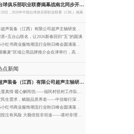
中国台球俱乐部职业联赛揭幕战南北同步开杆 首届CBL
月20日，2026年中国台球俱乐部职业联赛（CBL）揭幕
超声装备（江西）有限公司超声主轴研发和生产项
茶×五台山联名，让2026新春回归“五”的圆满
25小红书商业服饰潮流行业秋日峰会圆满落幕，携手
源藜麦”区域公用品牌推介会在津举行，高蛋白产业
热点新闻
迈菲超声装备（江西）有限公司超声主轴研发和生产项
显真情 暖心解民忧——福民村驻村工作队与村委心系
民生需求，赋能品质养老——中信银行深圳分行养老
25小红书商业服饰潮流行业秋日峰会圆满落幕，携手
投注有风险 大额倍投非坦途——请对非理性购彩说“