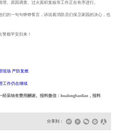
清理、原因调查、过火面积复核等工作正在有序进行。
他们的一句句铮铮誓言，诉说着消防员们保卫家园的决心，也
出警都平安归来！
理现场 严防复燃
清理工作仍在继续
纳有费用酬谢。报料微信：hualongbaoliao，报料
分享到：