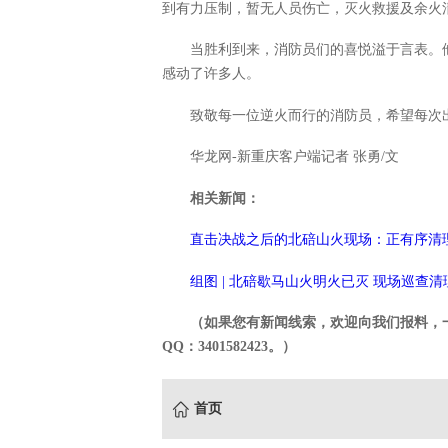
到有力压制，暂无人员伤亡，灭火救援及余火
当胜利到来，消防员们的喜悦溢于言表。
感动了许多人。
致敬每一位逆火而行的消防员，希望每次
华龙网-新重庆客户端记者 张勇/文
相关新闻：
直击决战之后的北碚山火现场：正有序清
组图 | 北碚歇马山火明火已灭 现场巡查
（如果您有新闻线索，欢迎向我们报料，一经采
QQ：3401582423。）
首页