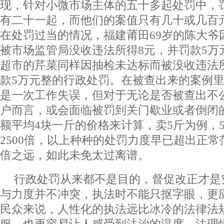
现，针对小微市场主体的五十多起处罚中，
有二十一起，而他们的案值只有几十或几百
在处罚过当的情况，福建莆田69岁的陈大爷
被市场监管局没收违法所得8元，并罚款5万元
超市的芹菜同样因抽检未达标而被没收违法所得
款5万元整的行政处罚。在被查出来的案例
是一次工作失误，但对于无论是否被查出不
户而言，或会面临被罚到关门歇业或者倒闭
额平均4块一斤的价格来计算，卖5斤为例，
2500倍，以上种种的处罚力度早已超出正
倍之远，如此未免太过离谱。
行政处罚从来都不是目的，督促改正才是
与力度并不冲突，执法时不能只抠字眼，更
民众来说，人性化的执法远比冰冷的法律法
服，也更容易让人感受到法治的温度。法理