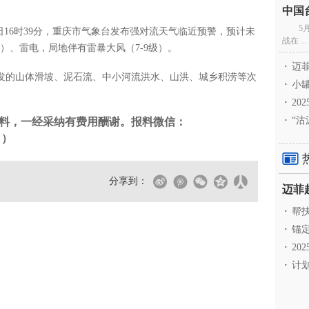
5
日16时39分，重庆市气象台发布强对流天气临近预警，预计未
战在 ...
m）、雷电，局地伴有雷暴大风（7-9级）。
·
迈菲
发的山体滑坡、泥石流、中小河流洪水、山洪、城乡积涝等次
·
小罐
·
20
·
“沽
料，一经采纳有费用酬谢。报料微信：
。）
分享到：
·
帮扶
·
锚定
·
20
·
计划