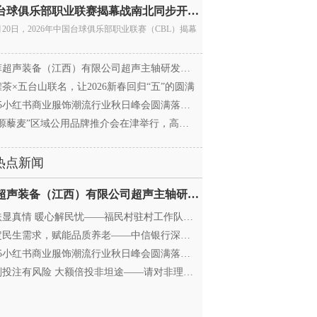
中国台球俱乐部职业联赛揭幕战南北同步开杆 首届CBL
月20日，2026年中国台球俱乐部职业联赛（CBL）揭幕
超声装备（江西）有限公司超声主轴研发和生产项
茶×五台山联名，让2026新春回归“五”的圆满
25小红书商业服饰潮流行业秋日峰会圆满落幕，携手
源藜麦”区域公用品牌推介会在津举行，高蛋白产业
热点新闻
迈菲超声装备（江西）有限公司超声主轴研发和生产项
显真情 暖心解民忧——福民村驻村工作队与村委心系
民生需求，赋能品质养老——中信银行深圳分行养老
25小红书商业服饰潮流行业秋日峰会圆满落幕，携手
投注有风险 大额倍投非坦途——请对非理性购彩说“