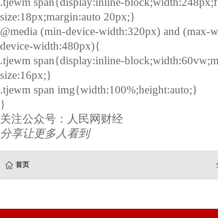
.tjewm span{display:inline-block;width:248px;f
size:18px;margin:auto 20px;}
@media (min-device-width:320px) and (max-w
device-width:480px){
.tjewm span{display:inline-block;width:60vw;m
size:16px;}
.tjewm span img{width:100%;height:auto;}
}
关注公众号：人民网财经
分享让更多人看到
首页