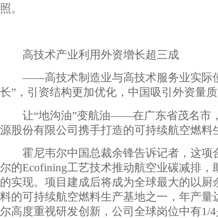
照。
高技术产业利用外资增长超三成
――高技术制造业与高技术服务业实际使
长”，引资结构更加优化，中国吸引外资量
让“地沟油”变航油――在广东省茂名市
源股份有限公司携手打造的可持续航空燃料
霍尼韦尔中国总裁余锋告诉记者，这项合
尔的Ecofining工艺技术推动航空业碳减排
的实现。项目建成后将成为全球最大的以厨
料的可持续航空燃料生产基地之一，年产量达
尔高度重视研发创新，公司全球岗位中有1/4