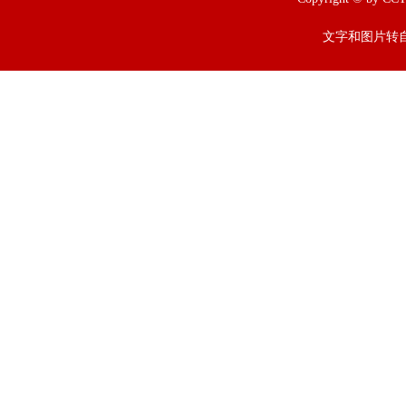
文字和图片转