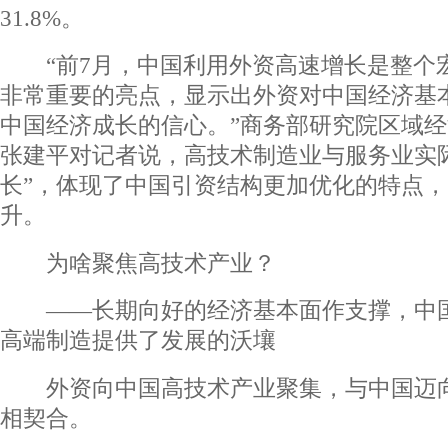
31.8%。
“前7月，中国利用外资高速增长是整个
非常重要的亮点，显示出外资对中国经济基
中国经济成长的信心。”商务部研究院区域
张建平对记者说，高技术制造业与服务业实
长”，体现了中国引资结构更加优化的特点
升。
为啥聚焦高技术产业？
――长期向好的经济基本面作支撑，中国
高端制造提供了发展的沃壤
外资向中国高技术产业聚集，与中国迈向
相契合。