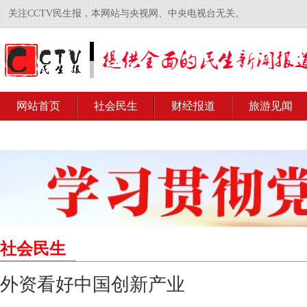
关注CCTV民生报，本网站与央视网、中央电视台无关。
网站首页
社会民生
财经报道
旅游见闻
社会民生
外资看好中国创新产业