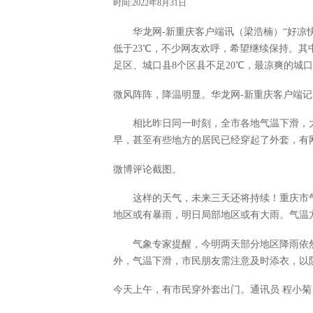
时间:2022年8月31日
华龙网-新重庆客户端讯（梁浩楠）“好凉快
低于23℃，不少网友欢呼，希望继续保持。
足区、城口县8个区县不足20℃，最凉爽的城口县
微风阵阵，降温明显。华龙网-新重庆客户端记者
相比昨日同一时刻，全市各地气温下滑，大
早，甚至有些地方的居民已经穿起了外套，有
微博评论截图。
这样的天气，未来三天还将持续！重庆市
地区或有暴雨，明日局部地区或有大雨。气温方
气象专家提醒，今明两天部分地区降雨依
外，气温下滑，市民朋友需注意及时添衣，以
今天上午，有市民穿外套出门。通讯员 程小菊