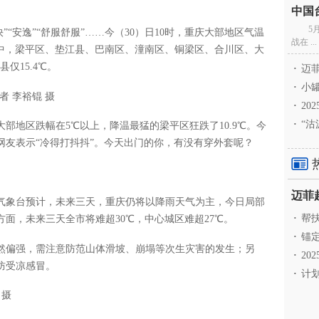
5
”“安逸”“舒服舒服”……今（30）日10时，重庆大部地区气温
战在 ...
其中，梁平区、垫江县、巴南区、潼南区、铜梁区、合川区、大
仅15.4℃。
·
迈菲
·
小罐
 李裕锟 摄
·
20
·
“沽
部地区跌幅在5℃以上，降温最猛的梁平区狂跌了10.9℃。今
网友表示“冷得打抖抖”。今天出门的你，有没有穿外套呢？
气象台预计，未来三天，重庆仍将以降雨天气为主，今日局部
·
帮扶
面，未来三天全市将难超30℃，中心城区难超27℃。
·
锚定
然偏强，需注意防范山体滑坡、崩塌等次生灾害的发生；另
·
20
防受凉感冒。
·
计划
 摄