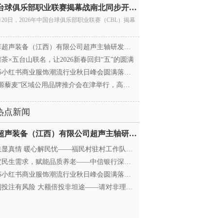
中国台球俱乐部职业联赛揭幕战南北同步开杆 首届CBL
月20日，2026年中国台球俱乐部职业联赛（CBL）揭幕
超声装备（江西）有限公司超声主轴研发和生产项
茶×五台山联名，让2026新春回归“五”的圆满
25小红书商业服饰潮流行业秋日峰会圆满落幕，携手
源藜麦”区域公用品牌推介会在津举行，高蛋白产业
热点新闻
迈菲超声装备（江西）有限公司超声主轴研发和生产项
显真情 暖心解民忧——福民村驻村工作队与村委心系
民生需求，赋能品质养老——中信银行深圳分行养老
25小红书商业服饰潮流行业秋日峰会圆满落幕，携手
投注有风险 大额倍投非坦途——请对非理性购彩说“