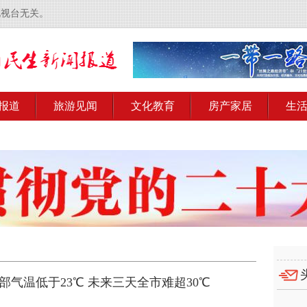
电视台无关。
报道
旅游见闻
文化教育
房产家居
生
部气温低于23℃ 未来三天全市难超30℃