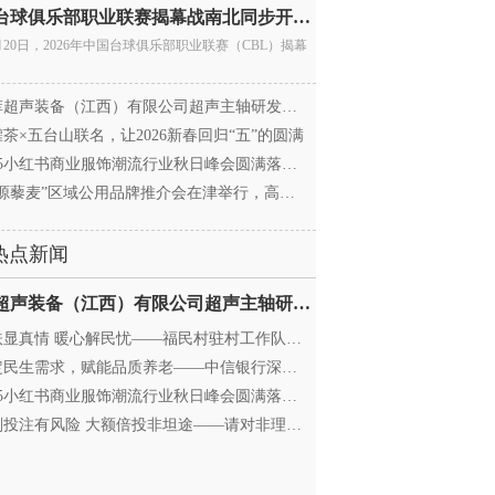
中国台球俱乐部职业联赛揭幕战南北同步开杆 首届CBL
月20日，2026年中国台球俱乐部职业联赛（CBL）揭幕
超声装备（江西）有限公司超声主轴研发和生产项
茶×五台山联名，让2026新春回归“五”的圆满
25小红书商业服饰潮流行业秋日峰会圆满落幕，携手
源藜麦”区域公用品牌推介会在津举行，高蛋白产业
热点新闻
迈菲超声装备（江西）有限公司超声主轴研发和生产项
显真情 暖心解民忧——福民村驻村工作队与村委心系
民生需求，赋能品质养老——中信银行深圳分行养老
25小红书商业服饰潮流行业秋日峰会圆满落幕，携手
投注有风险 大额倍投非坦途——请对非理性购彩说“