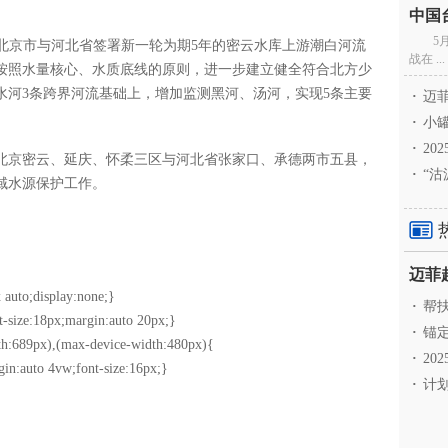
5
北京市与河北省签署新一轮为期5年的密云水库上游潮白河流
战在 ...
按照水量核心、水质底线的原则，进一步建立健全符合北方少
水河3条跨界河流基础上，增加监测黑河、汤河，实现5条主要
·
迈菲
·
小罐
·
20
京密云、延庆、怀柔三区与河北省张家口、承德两市五县，
·
“沽
域水源保护工作。
 auto;display:none;}
·
帮扶
t-size:18px;margin:auto 20px;}
·
锚定
h:689px),(max-device-width:480px){
·
20
gin:auto 4vw;font-size:16px;}
·
计划