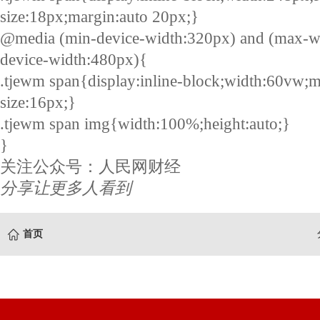
size:18px;margin:auto 20px;}
@media (min-device-width:320px) and (max-w
device-width:480px){
.tjewm span{display:inline-block;width:60vw;m
size:16px;}
.tjewm span img{width:100%;height:auto;}
}
关注公众号：人民网财经
分享让更多人看到
首页