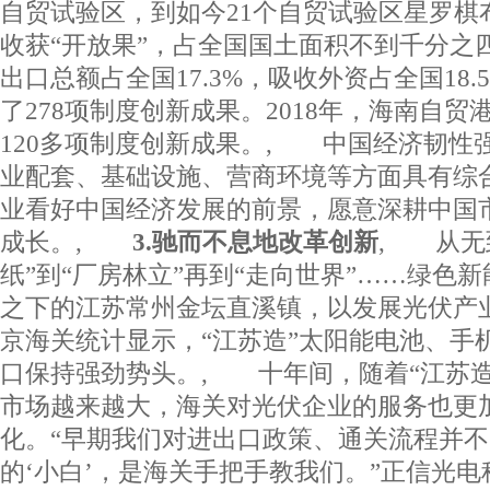
自贸试验区，到如今21个自贸试验区星罗棋
收获“开放果”，占全国国土面积不到千分之
出口总额占全国17.3%，吸收外资占全国18
了278项制度创新成果。2018年，海南自
120多项制度创新成果。, 中国经济韧性
业配套、基础设施、营商环境等方面具有综
业看好中国经济发展的前景，愿意深耕中国
成长。,
3.驰而不息地改革创新
, 从无
纸”到“厂房林立”再到“走向世界”……绿色
之下的江苏常州金坛直溪镇，以发展光伏产业
京海关统计显示，“江苏造”太阳能电池、手
口保持强劲势头。, 十年间，随着“江苏造
市场越来越大，海关对光伏企业的服务也更
化。“早期我们对进出口政策、通关流程并
的‘小白’，是海关手把手教我们。”正信光