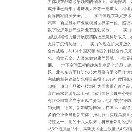
力体现在战略必争领域的保障上。深海探测、
成开通已两年；港珠澳大桥等一批重大工程建
保障国家能源安全。, 实力体现在新兴技术
汽车、新型显示产业规模居世界第一位。超级
数字经济等新产业新业态蓬勃发展。, 实力
国组织精锐力量开展疫情防控应急科研攻关，
支撑了疫情防控。, 实力体现在扩大开放的
合作战略，与161个国家和地区的科技合作关
化、粮食安全、人类生命健康等领域，与世
展
, 地下空间工程的建筑防水是个难题，建
题。北京东方雨虹防水技术股份有限公司作为
完成的相关建筑防水项目获得了2019年度国
10项；项目产品被科技部列为国家重点新产
京市南水北调配套工程、深圳国际会展中心等
有限公司首席专家田凤兰介绍，他们秉持“创
销美国、德国、新加坡等国家，在国际上赢得
多的企业争当创新主体，推动行业实现高质量
特征之一。党的十八大以来，科技创新对经济
从3个增加至23个，高新技术企业数量从4.9