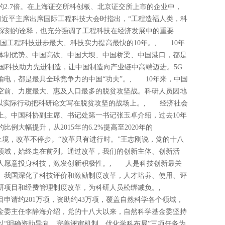
2.7倍。在上海证交所科创板、北京证交所上市的企业中，
，习近平主席出席国际工程科技大会时指出，“工程造福人类，科
常深刻的诠释，也充分强调了工程科技在经济发展中的重要
我国工程科技进步最大、科技实力提高最快的10年。, 10年
体制优势。中国高铁、中国大坝、中国桥梁、中国港口，都是
中国科技助力先进制造，让中国制造向产业链中高端迈进。5G
电，都是最具全球竞争力的中国“功夫”。, 10年来，中国
空前、力度最大、惠及人口最多的脱贫攻坚战。科研人员因地
，以实际行动把科研论文写在脱贫攻坚的战场上。, 经济社会
上。中国科协副主席、书记处第一书记张玉卓介绍，过去10年
大幅提升，从2015年的6.2%提高至2020年的
境，改革不停步。“改革只有进行时。”王志刚说，党的十八
领域，始终走在前列。通过改革，我们的创新主体、创新活
人愿意投身科技，激发创新积极性。, 人是科技创新最关
行。我国深化了科技评价和激励制度改革，人才培养、使用、评
科研项目和经费管理制度改革，为科研人员松绑减负。,
项目申请约201万项，资助约43万项，覆盖自然科学各个领域，
金委主任李静海介绍，党的十八大以来，自然科学基金委坚持
以“明确资助导向、完善评审机制、优化学科布局”三项任务为