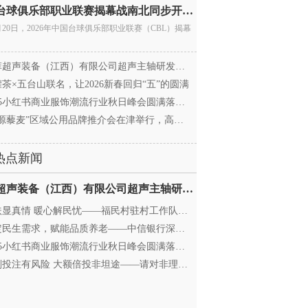
中国台球俱乐部职业联赛揭幕战南北同步开杆 首届CBL
月20日，2026年中国台球俱乐部职业联赛（CBL）揭幕
超声装备（江西）有限公司超声主轴研发和生产项
茶×五台山联名，让2026新春回归“五”的圆满
25小红书商业服饰潮流行业秋日峰会圆满落幕，携手
源藜麦”区域公用品牌推介会在津举行，高蛋白产业
热点新闻
迈菲超声装备（江西）有限公司超声主轴研发和生产项
显真情 暖心解民忧——福民村驻村工作队与村委心系
民生需求，赋能品质养老——中信银行深圳分行养老
25小红书商业服饰潮流行业秋日峰会圆满落幕，携手
投注有风险 大额倍投非坦途——请对非理性购彩说“