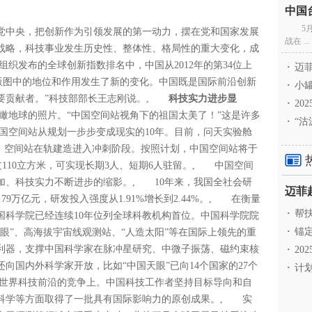
5
中央，把创新作为引领发展的第一动力，摆在党和国家发展
战在 ...
战略，科技事业发生历史性、整体性、格局性的重大变化，成
织发布的全球创新指数排名中，中国从2012年的第34位上
·
迈菲
创新版图中的地位和作用发生了新的变化。中国既是国际前沿创新
·
小罐
要贡献者。”科技部部长王志刚说。,
科技实力进步显
·
20
瞰地球的照片。“中国空间站视角下的祖国太美了！”这是许多
·
“沽
国空间站从规划一步步变成现实的10年。目前，问天实验舱
昌，空间站在轨建造进入冲刺阶段。按照计划，中国空间站将于
110立方米，可实现长期3人、短期6人驻留。, 中国空间
加、科技实力不断进步的缩影。, 10年来，我国全社会研
2.79万亿元，研发投入强度从1.91%增长到2.44%。, 在衡量
·
帮扶
国科学院已经连续10年位列全球科教机构首位。中国科学院院
·
锚定
眼”、高海拔宇宙线观测站、“人造太阳”等在国际上领先的重
利器，支撑中国科学家在脉冲星研究、中微子振荡、磁约束核
·
20
向国内外科学家开放，比如“中国天眼”已向14个国家的27个
·
计划
世界科技前沿的竞争上。中国科技工作者坚持目标导向和自
科学等方面取得了一批具有国际影响力的原创成果。, 实