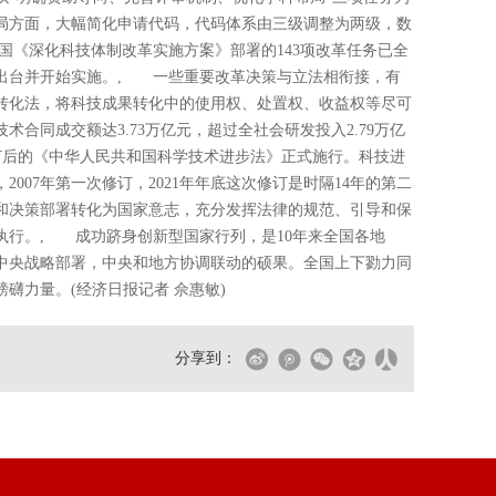
局方面，大幅简化申请代码，代码体系由三级调整为两级，数
，我国《深化科技体制改革实施方案》部署的143项改革任务已全
出台并开始实施。, 一些重要改革决策与立法相衔接，有
转化法，将科技成果转化中的使用权、处置权、收益权等尽可
术合同成交额达3.73万亿元，超过全社会研发投入2.79万亿
，修订后的《中华人民共和国科学技术进步法》正式施行。科技进
2007年第一次修订，2021年年底这次修订是时隔14年的第二
和决策部署转化为国家意志，充分发挥法律的规范、引导和保
执行。, 成功跻身创新型国家行列，是10年来全国各地
中央战略部署，中央和地方协调联动的硕果。全国上下勠力同
礴力量。(经济日报记者 佘惠敏)
分享到：