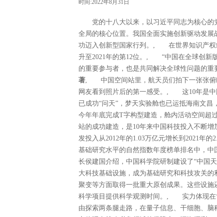
时间:2022年8月31日
党的十八大以来，以习近平同志为核心的党
全局的核心位置。我国全面实施创新驱动发展
功迈入创新型国家行列。, 在世界知识产权组
升至2021年的第12位。, “中国在全球
的重要参与者，也是共同解决全球性问题的重
著
, 中国空间站里，航天员们拍下一张张俯
网友看到照片后的第一感受。, 这10年是中
已成功“问天”，梦天实验舱也已运抵海南文
今年年底完成T字构型建造，舱内活动空间超过
站的成功建造，是10年来中国科技投入不断增
发投入从2012年的1.03万亿元增长到2021年的
基础研究水平的自然指数年度榜单排名中，中
长侯建国介绍，中国科学院研制建设了“中国天
大科技基础设施，成为基础研究和科技攻关的
聚变等方面取得一批重大原创成果。这些设施还
科学项目提供科学观测时间。, 实力体现在
由探索两条腿走路，在量子信息、干细胞、脑