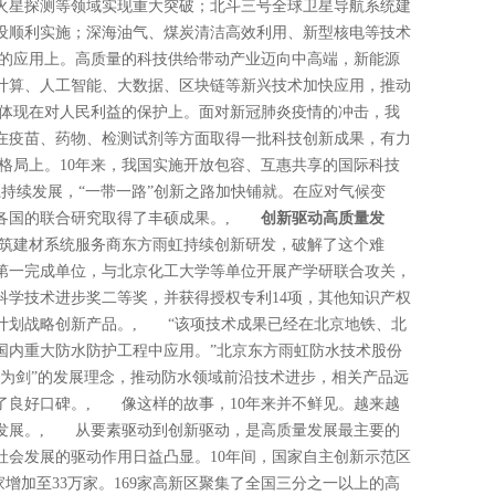
火星探测等领域实现重大突破；北斗三号全球卫星导航系统建
设顺利实施；深海油气、煤炭清洁高效利用、新型核电等技术
的应用上。高质量的科技供给带动产业迈向中高端，新能源
计算、人工智能、大数据、区块链等新兴技术加快应用，推动
体现在对人民利益的保护上。面对新冠肺炎疫情的冲击，我
在疫苗、药物、检测试剂等方面取得一批科技创新成果，有力
格局上。10年来，我国实施开放包容、互惠共享的国际科技
系持续发展，“一带一路”创新之路加快铺就。在应对气候变
界各国的联合研究取得了丰硕成果。,
创新驱动高质量发
筑建材系统服务商东方雨虹持续创新研发，破解了这个难
第一完成单位，与北京化工大学等单位开展产学研联合攻关，
家科学技术进步奖二等奖，并获得授权专利14项，其他知识产权
品计划战略创新产品。, “该项技术成果已经在北京地铁、北
国内重大防水防护工程中应用。”北京东方雨虹防水技术股份
新为剑”的发展理念，推动防水领域前沿技术进步，相关产品远
了良好口碑。, 像这样的故事，10年来并不鲜见。越来越
发展。, 从要素驱动到创新驱动，是高质量发展最主要的
社会发展的驱动作用日益凸显。10年间，国家自主创新示范区
万家增加至33万家。169家高新区聚集了全国三分之一以上的高