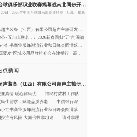
中国台球俱乐部职业联赛揭幕战南北同步开杆 首届CBL
月20日，2026年中国台球俱乐部职业联赛（CBL）揭幕
超声装备（江西）有限公司超声主轴研发和生产项
茶×五台山联名，让2026新春回归“五”的圆满
25小红书商业服饰潮流行业秋日峰会圆满落幕，携手
源藜麦”区域公用品牌推介会在津举行，高蛋白产业
热点新闻
迈菲超声装备（江西）有限公司超声主轴研发和生产项
显真情 暖心解民忧——福民村驻村工作队与村委心系
民生需求，赋能品质养老——中信银行深圳分行养老
25小红书商业服饰潮流行业秋日峰会圆满落幕，携手
投注有风险 大额倍投非坦途——请对非理性购彩说“