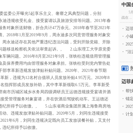
5
监委公开曝光5起享乐主义、奢靡之风典型问题，分别
战在 ...
周永迪违规收受礼金、接受宴请以及旅游安排等问题。2013年春
务对象所送财物，折合共计47万余元。2018年春节至2021年
·
迈菲
2018年1月至2019年9月，周永迪多次同意管理服务对象安
·
小罐
。周永迪还存在其他严重违纪违法问题，受到开除党籍、开除
·
20
问题移送检察机关依法审查起诉。, 2.山东理工大学原党委
·
“沽
辆问题。2016年8月至2021年9月，张铁柱违规借用管理服
险及保养费用均由管理服务对象承担。张铁柱受到党内警告处
级干部李革新违规发放津贴补贴问题。2020年、2021年春节期
，违规为12名村台值班人员发放补贴4.95万元。2020年8
7名指挥部成员发放补助，其中李革新领取6.5万元。李革新受
·
帮扶
.济南市历城区城乡水务局四级调研员王运德违规接受宴请并酒
·
锚定
违规接受管理服务对象宴请，并在饮酒后驾驶机动车。王运德还
违纪所得予以收缴。, 5.山东省商业集团所属上海鲁商房地
·
20
动、违规发放津贴补贴问题。2020年5月，刘同生违规接受
·
计划
至2021年6月，刘同生违规决定既向员工发放误餐补贴，又支付
，违纪所得予以收缴。