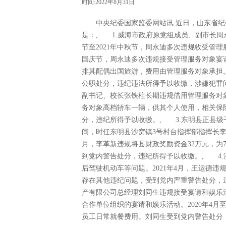
时间:2022年8月31日
中央纪委国家监委网站讯 近日，山东省纪委
是：, 1.威海市政府原党组成员、副市长
节至2021年中秋节，周永迪多次违规收受管理服
国庆节，周永迪多次违规接受管理服务对象宴请。
排其配偶出国旅游，费用由管理服务对象承担
公职处分，违纪违法所得予以收缴，涉嫌犯罪
副书记、校长张铁柱长期违规借用管理服务对象车
务对象高档轿车一辆，供其个人使用，相关保
分，违纪所得予以收缴。, 3.东明县正县
间，时任东明县沙窝镇3号村台指挥部指挥长李革新
月，李革新违规将县财政奖励资金32万元，为
到党内警告处分，违纪所得予以收缴。, 4
后驾驶机动车等问题。2021年4月，王运德
存在其他违纪问题，受到党内严重警告处分，
产有限公司总经理刘同生违规接受宴请和娱乐活
合作单位组织的宴请和娱乐活动。2020年4月
员工日常就餐费用。刘同生受到党内警告处分