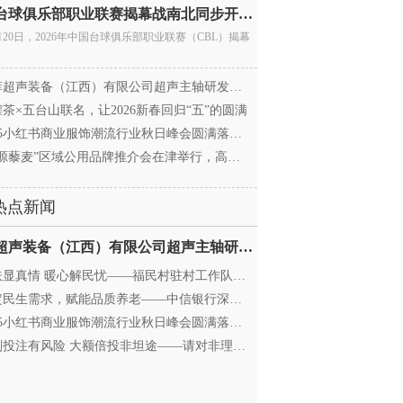
中国台球俱乐部职业联赛揭幕战南北同步开杆 首届CBL
月20日，2026年中国台球俱乐部职业联赛（CBL）揭幕
超声装备（江西）有限公司超声主轴研发和生产项
茶×五台山联名，让2026新春回归“五”的圆满
25小红书商业服饰潮流行业秋日峰会圆满落幕，携手
源藜麦”区域公用品牌推介会在津举行，高蛋白产业
热点新闻
迈菲超声装备（江西）有限公司超声主轴研发和生产项
显真情 暖心解民忧——福民村驻村工作队与村委心系
民生需求，赋能品质养老——中信银行深圳分行养老
25小红书商业服饰潮流行业秋日峰会圆满落幕，携手
投注有风险 大额倍投非坦途——请对非理性购彩说“