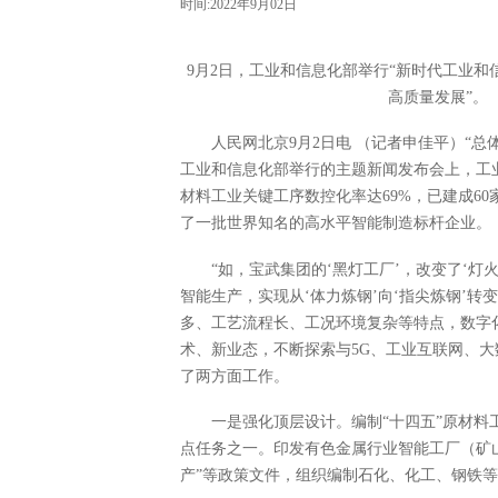
时间:2022年9月02日
9月2日，工业和信息化部举行“新时代工业和
高质量发展”。
人民网北京9月2日电 （记者申佳平）“总
工业和信息化部举行的主题新闻发布会上，工业
材料工业关键工序数控化率达69%，已建成6
了一批世界知名的高水平智能制造标杆企业。
“如，宝武集团的‘黑灯工厂
’，改变了‘
灯
智能生产，实现从‘
体力炼钢
’向‘
指尖炼钢
’转
多、工艺流程长、工况环境复杂等特点，数字
术、新业态，不断探索与5G、工业互联网、
了两方面工作。
一是强化顶层设计。编制“十四五”原材料
点任务之一。印发有色金属行业智能工厂（矿
产”等政策文件，组织编制石化、化工、钢铁