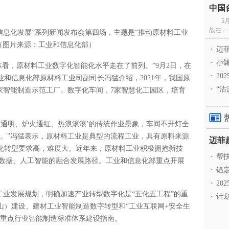
5
战在 ...
信息化发展”系列新闻发布会第四场，主题是“推动原材料工业
（图片来源：工业和信息化部）
·
迈菲
·
小罐
体看，原材料工业数字化智能化水平走在了前列。”9月2日，在
·
20
和信息化部原材料工业司副司长冯猛介绍，2021年，我国原
·
“沽
0家智能制造示范工厂、数字化车间，7家智慧化工园区，培育
火通明、炉火通红、热浪滚滚
’的传统作业景象，车间不开灯全
变。
”冯猛表示，
原材料工业是典型的流程工业，具有原料来源
化转型要求高，难度大。近年来，原材料工业积极拥抱新技
·
帮扶
大数据、人工智能的融合发展路径。工业和信息化部重点开展
·
锚定
·
20
工业发展规划，明确加速产业转型数字化是“五化五工程”的重
·
计划
山）建设、建材工业智能制造数字转型和“工业互联网+安全生
等重点行业智能制造标准体系建设指南。