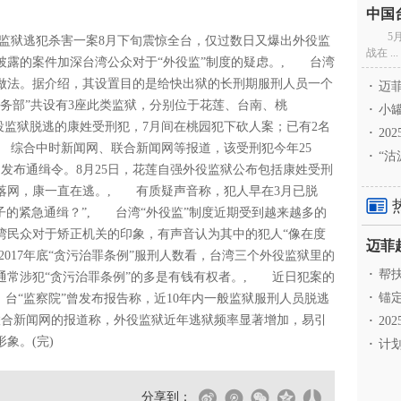
5
监狱逃犯杀害一案8月下旬震惊全台，仅过数日又爆出外役监
战在 ...
披露的案件加深台湾公众对于“外役监”制度的疑虑。, 台湾
做法。据介绍，其设置目的是给快出狱的长刑期服刑人员一个
·
迈菲
务部”共设有3座此类监狱，分别位于花莲、台南、桃
·
小罐
役监狱脱逃的康姓受刑犯，7月间在桃园犯下砍人案；已有2名
·
20
 综合中时新闻网、联合新闻网等报道，该受刑犯今年25
·
“沽
发布通缉令。8月25日，花莲自强外役监狱公布包括康姓受刑
日落网，康一直在逃。, 有质疑声音称，犯人早在3月已脱
子的紧急通缉？”, 台湾“外役监”制度近期受到越来越多的
湾民众对于矫正机关的印象，有声音认为其中的犯人“像在度
2017年底“贪污治罪条例”服刑人数看，台湾三个外役监狱里的
·
帮扶
通常涉犯“贪污治罪条例”的多是有钱有权者。, 近日犯案的
·
锚定
。台“监察院”曾发布报告称，近10年内一般监狱服刑人员脱逃
联合新闻网的报道称，外役监狱近年逃狱频率显著增加，易引
·
20
象。(完)
·
计划
分享到：