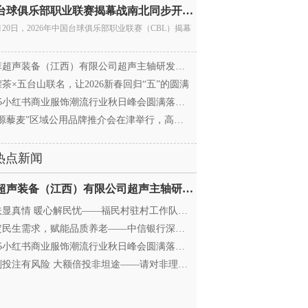
中国台球俱乐部职业联赛揭幕战南北同步开杆 首届CBL
月20日，2026年中国台球俱乐部职业联赛（CBL）揭幕
超声装备（江西）有限公司超声主轴研发和生产项
茶×五台山联名，让2026新春回归“五”的圆满
25小红书商业服饰潮流行业秋日峰会圆满落幕，携手
源藜麦”区域公用品牌推介会在津举行，高蛋白产业
热点新闻
迈菲超声装备（江西）有限公司超声主轴研发和生产项
显真情 暖心解民忧——福民村驻村工作队与村委心系
民生需求，赋能品质养老——中信银行深圳分行养老
25小红书商业服饰潮流行业秋日峰会圆满落幕，携手
投注有风险 大额倍投非坦途——请对非理性购彩说“