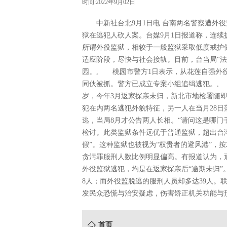
时间:2022年9月02日
中新社台北9月1日电 台南两名警察遭外役
狱在逃犯人砍人案。台媒9月1日报道称，连续
所谓外役监狱，相较于一般监狱采取低度戒护
适应阶段，尽快与社会接轨。目前，台当局“法
园。, 桃园市警方1日表示，从花莲自强外
同伙被抓。警方已成立专案小组追缉逃犯。,
岁，今年3月返家探亲未归，新北市地检署随即
犯在内两名逃犯外貌特征，另一人在当月28
逃，当局8月才公告两人长相。“请问这是哪门
检讨。此类监狱条件远优于普通监狱，超出台
假”。这种监狱也被视为“权贵者的避风港”，按
贪污罪服刑人数比例明显偏高。有报道认为，
外役监狱逃犯，均是在返家探亲后“逾期未归”
8人；而外役监脱逃的服刑人员却多达39人。
发民众恐慌与治安疑虑，伤害矫正机关功能与形
首页