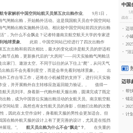
5
航专家解析中国空间站航天员第五次出舱作业
, 9月1日，
战在 ...
舱气闸舱出舱，开始舱外活动。这是我国航天员在中国空间站
舱气闸舱出舱实施舱外活动。相比较中国空间站前四次的出舱
·
迈菲
干活”，为什么不会飘走？记者特邀南京航空航天大学的专家进
·
小罐
看到地球景象
, 此前，中国空间站已经进行了四次出舱作
·
20
第五次出舱和前四次相比，最大的变化或许是航天员的舒适程
·
“沽
心舱节点舱，更新换代后的“大房间”——问天实验舱气闸舱活
走出家门、遨游太空。不同于以往的从下往上“爬”，从问天气
天员出舱后不会先看到星空，而是会率先看到地球景象。, 出
舱外工作台等工作，还将在小机械臂的支持下，进行问天实验
作业，并开展舱外自主转移应急返回能力验证。, 值得一
·
帮扶
性航天员刘洋。身着新一代舱外航天服出舱，圆满完成了既定
·
锚定
功出舱，成为中国首位实施出舱活动的女航天员。南京航空航
际空间站里，虽然也有女性航天员的身影，但她们出舱的次数
·
20
男性，因此在太空作业时，身着航天服的男性会更加适合。但
·
计划
我国在舱外航天服的设计上有了更完善的设计，尤其是在抵挡
一种展现。”,
航天员出舱为什么不会“飘走”？
, 在失重的