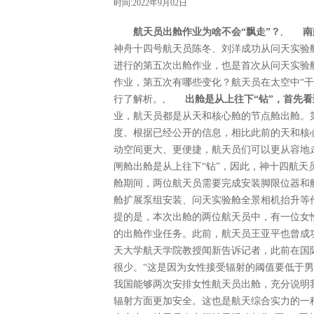
时间:2022年9月02日
航天员出舱作业为啥不会“飘走”？
,
南
神舟十四号航天员陈冬、刘洋成功从问天实验
进行的第五次出舱作业，也是首次从问天实验
作业，第五次有哪些变化？航天员在太空中“
行了解析。,
出舱是从上往下“钻”，首先
业，航天员都是从天和核心舱的节点舱出舱。
度。根据已经公开的信息，相比此前的天和核
动空间更大、更便捷，航天员们可以更从容地
闸舱出舱是从上往下“钻”，因此，神十四航
舱期间，两位航天员需要完成安装脚限位器和
舱扩展泵组安装、问天实验舱全景相机抬升等
提的是，本次出舱的两位航天员中，有一位女
的出舱作业任务。此前，航天员王亚平也曾成
天大学航天学院教授闻新告诉记者，此前在国
很少。“这是因为女性接受辐射的阈值要低于
我国能够两次安排女性航天员出舱，充分说明
辐射方面更加安全。这也是航天综合实力的