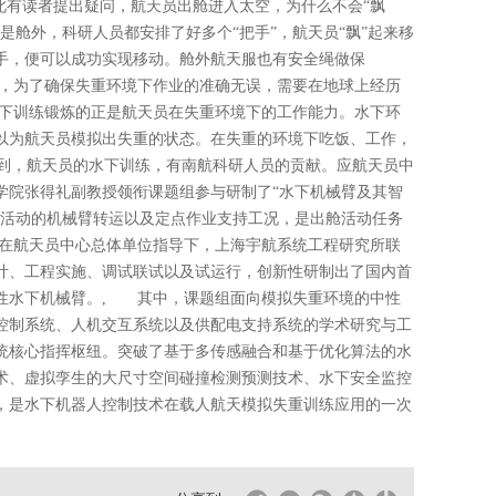
此有读者提出疑问，航天员出舱进入太空，为什么不会“飘
是舱外，科研人员都安排了好多个“把手”，航天员“飘”起来移
手，便可以成功实现移动。舱外航天服也有安全绳做保
，为了确保失重环境下作业的准确无误，需要在地球上经历
下训练锻炼的正是航天员在失重环境下的工作能力。水下环
以为航天员模拟出失重的状态。在失重的环境下吃饭、工作，
解到，航天员的水下训练，有南航科研人员的贡献。应航天员中
学院张得礼副教授领衔课题组参与研制了“水下机械臂及其智
舱活动的机械臂转运以及定点作业支持工况，是出舱活动任务
在航天员中心总体单位指导下，上海宇航系统工程研究所联
计、工程实施、调试联试以及试运行，创新性研制出了国内首
全性水下机械臂。, 其中，课题组面向模拟失重环境的中性
控制系统、人机交互系统以及供配电支持系统的学术研究与工
统核心指挥枢纽。突破了基于多传感融合和基于优化算法的水
术、虚拟孪生的大尺寸空间碰撞检测预测技术、水下安全监控
，是水下机器人控制技术在载人航天模拟失重训练应用的一次