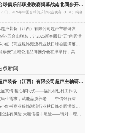
中国台球俱乐部职业联赛揭幕战南北同步开杆 首届CBL
月20日，2026年中国台球俱乐部职业联赛（CBL）揭幕
超声装备（江西）有限公司超声主轴研发和生产项
茶×五台山联名，让2026新春回归“五”的圆满
25小红书商业服饰潮流行业秋日峰会圆满落幕，携手
源藜麦”区域公用品牌推介会在津举行，高蛋白产业
热点新闻
迈菲超声装备（江西）有限公司超声主轴研发和生产项
显真情 暖心解民忧——福民村驻村工作队与村委心系
民生需求，赋能品质养老——中信银行深圳分行养老
25小红书商业服饰潮流行业秋日峰会圆满落幕，携手
投注有风险 大额倍投非坦途——请对非理性购彩说“