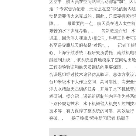
太空中，航天员在空间站里活动都靠“飘”。因
走”？专家告诉记者，无论是在空间站的舱内还
动是需要借力来完成的，因此，只需要握紧把
障。, 最重要的一点，航天员在进入太空前
艰苦的水下训练考验。, 闻新教授介绍，水
境里，因为浮力和重力相抵消，科研工作者可
甚至是穿脱航天服都是“难题”。, 记者了
心、上海宇航系统工程研究所委托，南航机电
能控制系统”，该系统逼真地模拟了空间站出
工程实验验证和航天员训练的重要保障。, 
合课题组经过技术途径仿真验证、总体方案设
台10米级水下大作业空间、高可靠性、高安
浮力水槽航天员训练任务，开展了水下机械臂
程研制。据介绍，课题组研制的内容作为整系
下路径规划技术、水下机械臂人机交互控制技
技术等，有力保障了整系统的可靠、高效运行
突破。, 扬子晚报/紫牛新闻记者 杨甜子