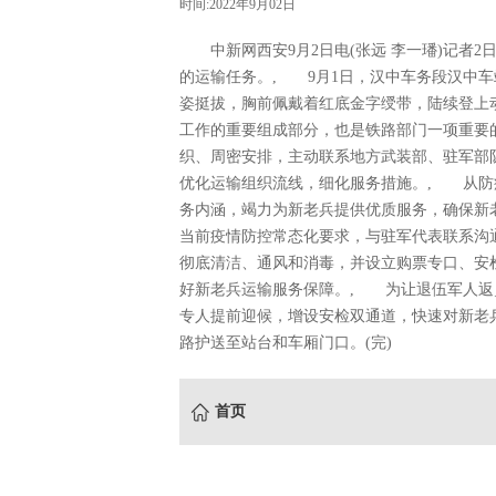
时间:2022年9月02日
中新网西安9月2日电(张远 李一璠)记者2
的运输任务。, 9月1日，汉中车务段汉中
姿挺拔，胸前佩戴着红底金字绶带，陆续登上
工作的重要组成部分，也是铁路部门一项重要
织、周密安排，主动联系地方武装部、驻军部
优化运输组织流线，细化服务措施。, 从防疫
务内涵，竭力为新老兵提供优质服务，确保新
当前疫情防控常态化要求，与驻军代表联系沟
彻底清洁、通风和消毒，并设立购票专口、安
好新老兵运输服务保障。, 为让退伍军人返
专人提前迎候，增设安检双通道，快速对新老
路护送至站台和车厢门口。(完)
首页