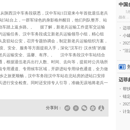
5
日从陕西汉中车务段获悉，汉中车站1日迎来今年首批退伍老兵
战在 ...
车站5站台上，一群军绿色的身影格外醒目，他们列队整齐、站
动车踏上返乡路。, 据了解，新老兵运输工作是军交运输
·
迈菲
的运输任务。汉中车务段成立新老兵运输领导小组，精心组
·
小罐
队及驻站公安，召开专题协调会，制定新老兵运输组织方案，
·
20
、安全、服务等方面提前入手，深化“汉车行·汉水情”的服
·
“沽
老兵运输安全、温馨、有序。, 汉中车务段汉中车站结合
通，根据退伍老兵出行人数、时间、去向等，提前对公共场所
检专用通道、专用候车区域，开辟进站专用绿色通道，全力做
乡之旅更顺畅，汉中车务段汉中车站在北站房的进站口安排
兵进行安全检查。同时还安排专人引导，准确无误地将老兵一
·
帮扶
·
锚定
·
20
分享到：
·
计划