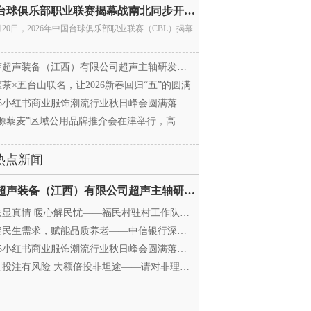
中国台球俱乐部职业联赛揭幕战南北同步开杆 首届CBL
月20日，2026年中国台球俱乐部职业联赛（CBL）揭幕
超声装备（江西）有限公司超声主轴研发和生产项
茶×五台山联名，让2026新春回归“五”的圆满
25小红书商业服饰潮流行业秋日峰会圆满落幕，携手
源藜麦”区域公用品牌推介会在津举行，高蛋白产业
热点新闻
迈菲超声装备（江西）有限公司超声主轴研发和生产项
显真情 暖心解民忧——福民村驻村工作队与村委心系
民生需求，赋能品质养老——中信银行深圳分行养老
25小红书商业服饰潮流行业秋日峰会圆满落幕，携手
投注有风险 大额倍投非坦途——请对非理性购彩说“