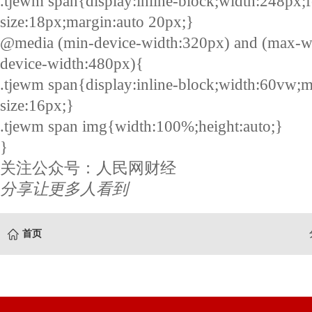
.tjewm span{display:inline-block;width:248px;f
size:18px;margin:auto 20px;}
@media (min-device-width:320px) and (max-w
device-width:480px){
.tjewm span{display:inline-block;width:60vw;m
size:16px;}
.tjewm span img{width:100%;height:auto;}
}
关注公众号：人民网财经
分享让更多人看到
首页