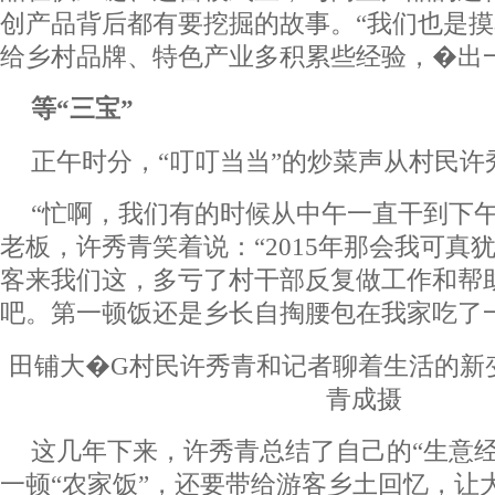
创产品背后都有要挖掘的故事。“我们也是
给乡村品牌、特色产业多积累些经验，�出
等“三宝”
正午时分，“叮叮当当”的炒菜声从村民许
“忙啊，我们有的时候从中午一直干到下午
老板，许秀青笑着说：“2015年那会我可真
客来我们这，多亏了村干部反复做工作和帮
吧。第一顿饭还是乡长自掏腰包在我家吃了
田铺大�G村民许秀青和记者聊着生活的新
青成摄
这几年下来，许秀青总结了自己的“生意经
一顿“农家饭”，还要带给游客乡土回忆，让