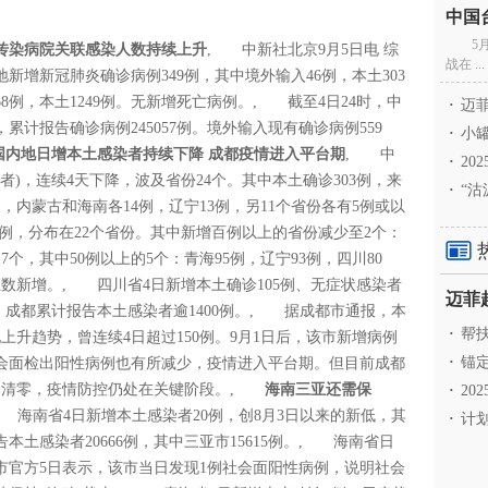
5
春传染病院关联感染人数持续上升
, 中新社北京9月5日电 综
战在 ...
新增新冠肺炎确诊病例349例，其中境外输入46例，本土303
8例，本土1249例。无新增死亡病例。, 截至4日24时，中
·
迈菲
，累计报告确诊病例245057例。境外输入现有确诊病例559
·
小罐
国内地日增本土感染者持续下降 成都疫情进入平台期
, 中
·
20
状者)，连续4天下降，波及省份24个。其中本土确诊303例，来
·
“沽
3例，内蒙古和海南各14例，辽宁13例，另11个省份各有5例或以
9例，分布在22个省份。其中新增百例以上的省份减少至2个：
7个，其中50例以上的5个：青海95例，辽宁93例，四川80
位数新增。, 四川省4日新增本土确诊105例、无症状感染者
日以来，成都累计报告本土感染者逾1400例。, 据成都市通报，本
·
帮扶
上升趋势，曾连续4日超过150例。9月1日后，该市新增病例
·
锚定
，社会面检出阳性病例也有所减少，疫情进入平台期。但目前成都
尚未清零，疫情防控仍处在关键阶段。,
海南三亚还需保
·
20
 海南省4日新增本土感染者20例，创8月3日以来的新低，其
·
计划
告本土感染者20666例，其中三亚市15615例。, 海南省日
市官方5日表示，该市当日发现1例社会面阳性病例，说明社会