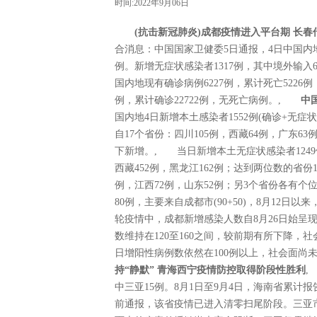
时间:2022年9月06日
(抗击新冠肺炎)成都疫情进入平台期 长
合消息：中国国家卫健委5日通报，4日中国内地
例。新增无症状感染者1317例，其中境外输入6
国内地现有确诊病例6227例，累计死亡5226例
例，累计确诊22722例，无死亡病例。,
中
国内地4日新增本土感染者1552例(确诊+无症
自17个省份：四川105例，西藏64例，广东6
下新增。, 当日新增本土无症状感染者124
西藏452例，黑龙江162例；达到两位数的省份1
例，江西72例，山东52例；另3个省份各有个
80例，主要来自成都市(90+50)，8月12
轮疫情中，成都新增感染人数自8月26日始呈现
数维持在120至160之间，较前期有所下降
日增阳性病例数依然在100例以上，社会面
持“静默” 青海西宁疫情防控取得阶段性胜利
,
中三亚15例。8月1日至9月4日，海南省累计报
前通报，该省疫情已进入清零扫尾阶段。三亚