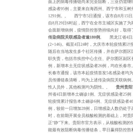
面上的病毒传播链尚未完全阻断，三亚仍需继续
感染者95例，主要来自海西州、西宁市和玉树
1291例。, 西宁市5日通报，该市自8月1
自8月29日6时起，西宁在全市主城区实施了
会面新增病例，疫情防控形势持续向好，取
传染病院关联感染者逾180例
, 黑龙江省4日
(2+146)。截至4日24时，大庆市本轮疫情
随后在当地发生多个社区传播，并在萨尔图区
职失责，包括市疾控中心主任、萨尔图区副区
例，新增本土无症状感染者26例，均在长春市。
长春市通报，该市本起疫情首发5名感染者均
员传播链条清晰，均为上述传染病院关联病例
性人员外，其他检测均为阴性。,
贵州贵阳
州省4日新增本土确诊1例、无症状感染者25
轮疫情累计报告本土确诊6例、无症状感染者40
例，较前一日增加28例，日增感染人数仍处于高
时，在前期开展全员核酸检测的基础上，对贵
正“静”下来。贵阳市官方表示，从核酸检测
能最有效阻断病毒传播链条，早日赢得防控胜利。