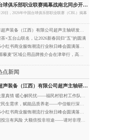
中国台球俱乐部职业联赛揭幕战南北同步开杆 首届CBL
月20日，2026年中国台球俱乐部职业联赛（CBL）揭幕
超声装备（江西）有限公司超声主轴研发和生产项
茶×五台山联名，让2026新春回归“五”的圆满
25小红书商业服饰潮流行业秋日峰会圆满落幕，携手
源藜麦”区域公用品牌推介会在津举行，高蛋白产业
热点新闻
迈菲超声装备（江西）有限公司超声主轴研发和生产项
显真情 暖心解民忧——福民村驻村工作队与村委心系
民生需求，赋能品质养老——中信银行深圳分行养老
25小红书商业服饰潮流行业秋日峰会圆满落幕，携手
投注有风险 大额倍投非坦途——请对非理性购彩说“