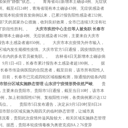
保持“静默”状态。, 青海省4日新增本土确诊4例、无症状
州。截至4日24时，青海省现有本土确诊43例、无症状感染者
5日发现本轮疫情首发病例以来，已累计报告阳性感染者232例。
为期7天的居家办公措施，收到良好效果，全市已连续3天没有社
得了阶段性胜利。,
大庆市疾控中心主任等人被免职 长春市
新增本土确诊4例、无症状感染者162例，主要来自大庆市
累计报告本土感染者逾850例。, 大庆市本次疫情为外市输入，
区域内发生规模性疫情。大庆市官方5日通报，因疫情防控失
长在内的多名官员被免职。, 吉林省4日无新增本土确诊病
9月1日-4日，长春市累计报告本土感染者超180例。, 据
为长春市传染病医院的住院患者，截至目前，该市所有阳性人
。目前，长春市已完成四轮区域核酸检测，除通报的链条内阳
市部分区域实施静态管理 山东济宁疫情形势依然严峻
, 贵
例，主要来自贵阳市。贵阳市5日通报，截至当日10时，该市本
例，加上初筛阳性67例、复核阳性19例，各类病例累计达132
位。, 贵阳市5日发布通告，决定从9月5日0时至8日24
阳市部分区域实施为期四天的临时静态管理，让城市真
的情况看，贵阳此次疫情外溢风险较大，相关区域实施静态管理
据悉，贵阳本轮疫情毒株为奥密克戎BA.2.76变异