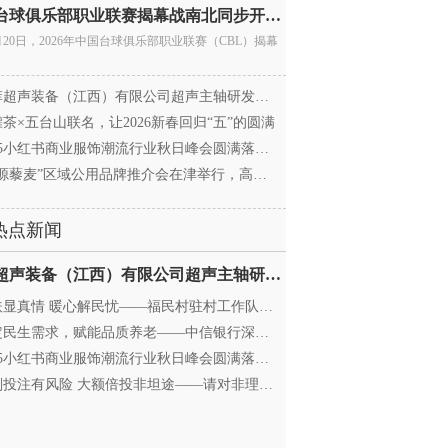
中国台球俱乐部职业联赛揭幕战南北同步开杆 首届CBL
月20日，2026年中国台球俱乐部职业联赛（CBL）揭幕
超声装备（江西）有限公司超声主轴研发和生产项
茶×五台山联名，让2026新春回归“五”的圆满
25小红书商业服饰潮流行业秋日峰会圆满落幕，携手
源藜麦”区域公用品牌推介会在津举行，高蛋白产业
热点新闻
迈菲超声装备（江西）有限公司超声主轴研发和生产项
显真情 暖心解民忧——福民村驻村工作队与村委心系
民生需求，赋能品质养老——中信银行深圳分行养老
25小红书商业服饰潮流行业秋日峰会圆满落幕，携手
投注有风险 大额倍投非坦途——请对非理性购彩说“