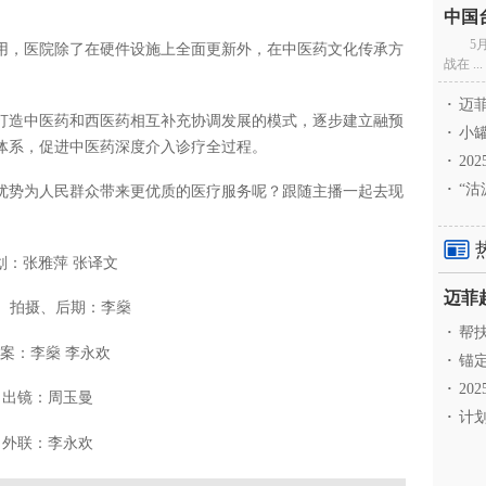
5
用，医院除了在硬件设施上全面更新外，在中医药文化传承方
战在 ...
·
迈菲
打造中医药和西医药相互补充协调发展的模式，逐步建立融预
·
小罐
体系，促进中医药深度介入诊疗全过程。
·
20
·
“沽
优势为人民群众带来更优质的医疗服务呢？跟随主播一起去现
划：张雅萍 张译文
、拍摄、后期：李燊
·
帮扶
案：李燊 李永欢
·
锚定
·
20
出镜：周玉曼
·
计划
外联：李永欢