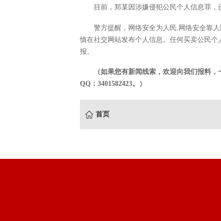
目前，郑某因涉嫌侵犯公民个人信息罪，
警方提醒，网络安全为人民,网络安全靠
慎在社交网站发布个人信息。任何买卖公民个
报。
（如果您有新闻线索，欢迎向我们报料，一经采
QQ：3401582423。）
首页