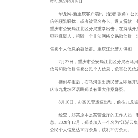
时间:2022年9月07日
华龙网-新重庆客户端讯（记者 张勇）
信等频繁骚扰，或者被冒名办卡、透支贷款，
重庆市公安局江北区分局重拳出击，在持续开展的
犯罪嫌疑人，捣毁一个非法网络交易微信群，涉
售卖个人信息的微信群。重庆江北警方供图
7月27日，重庆市公安局江北区分局石马
信号和微信群售卖公民个人信息，危害公民信
接到举报后，石马河派出所民警立即展开
庆市九龙坡区居民郑某有重大作案嫌疑。
8月10日，办案民警迅速出动，前往九龙
经查，郑某原本是某营业厅的工作人员，
息。2020年12月，郑某加入一个名为“江湖
公民个人信息达10万余条，获利29万余元。