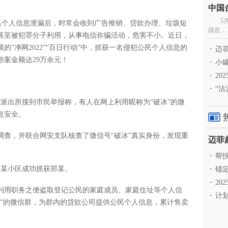
5
公民个人信息泄漏后，时常会收到广告推销、贷款办理、垃圾短
战在 ...
甚至被犯罪分子利用，从事电信诈骗活动，危害不小。近日，
“净网2022”“百日行动”中，抓获一名侵犯公民个人信息的
·
迈菲
案金额达29万余元！
·
小罐
·
20
·
“沽
河派出所接到市民举报称，有人在网上利用昵称为“破冰”的微
息安全。
调查，并联合网安支队核查了微信号“破冰”真实身份，发现重
·
帮扶
坡某小区成功抓获郑某。
·
锚定
·
20
利用职务之便盗取登记公民的家庭成员、家庭住址等个人信
·
计划
云集”的微信群，为群内的贷款公司提供公民个人信息，累计售卖