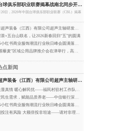
中国台球俱乐部职业联赛揭幕战南北同步开杆 首届CBL
月20日，2026年中国台球俱乐部职业联赛（CBL）揭幕
超声装备（江西）有限公司超声主轴研发和生产项
茶×五台山联名，让2026新春回归“五”的圆满
25小红书商业服饰潮流行业秋日峰会圆满落幕，携手
源藜麦”区域公用品牌推介会在津举行，高蛋白产业
热点新闻
迈菲超声装备（江西）有限公司超声主轴研发和生产项
显真情 暖心解民忧——福民村驻村工作队与村委心系
民生需求，赋能品质养老——中信银行深圳分行养老
25小红书商业服饰潮流行业秋日峰会圆满落幕，携手
投注有风险 大额倍投非坦途——请对非理性购彩说“