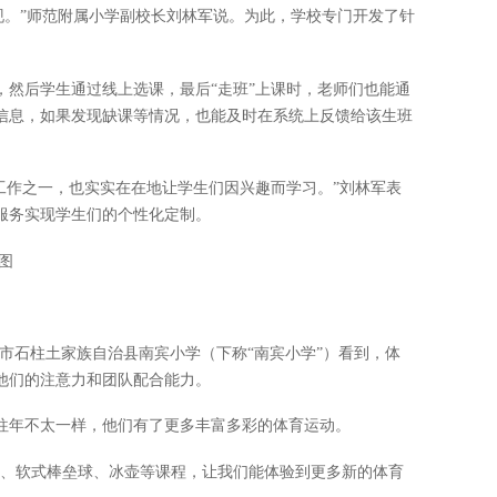
现。”师范附属小学副校长刘林军说。为此，学校专门开发了针
，然后学生通过线上选课，最后“走班”上课时，老师们也能通
信息，如果发现缺课等情况，也能及时在系统上反馈给该生班
亮点工作之一，也实实在在地让学生们因兴趣而学习。”刘林军表
服务实现学生们的个性化定制。
图
市石柱土家族自治县南宾小学（下称“南宾小学”）看到，体
他们的注意力和团队配合能力。
往年不太一样，他们有了更多丰富多彩的体育运动。
球、软式棒垒球、冰壶等课程，让我们能体验到更多新的体育