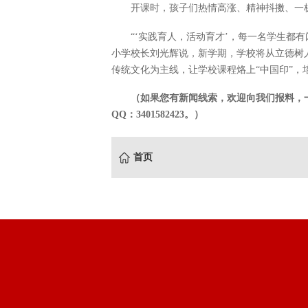
开课时，孩子们热情高涨、精神抖擞、一
“‘实践育人，活动育才’，每一名学生都
小学校长刘光辉说，新学期，学校将从立德树
传统文化为主线，让学校课程烙上“中国印”，
（如果您有新闻线索，欢迎向我们报料，一经采
QQ：3401582423。）
首页