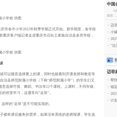
5
战在 ...
镇小学校 供图
·
迈菲
重庆市各中小学2022年秋季学期正式开始。新学期里，各学校
·
小罐
-新重庆客户端记者走进重庆市石柱土家族自治县多所学校，
·
20
·
“沽
属小学校 供图
课
们就可以随意选择要上的课，同时也能看到开课老师和教室等
·
帮扶
自治县师范附属小学校（下称“师范附属小学”）的学生们又
随意选择竹笛、舞蹈、书法等22个课程。上课时，不同年级、
·
锚定
的班里学习，这通常叫“走班”。
·
20
·
计划
，这样的“走班”是不可能实现的。
级的孩子都有课后服务的需求，如果没有系统的老师报课、学生选