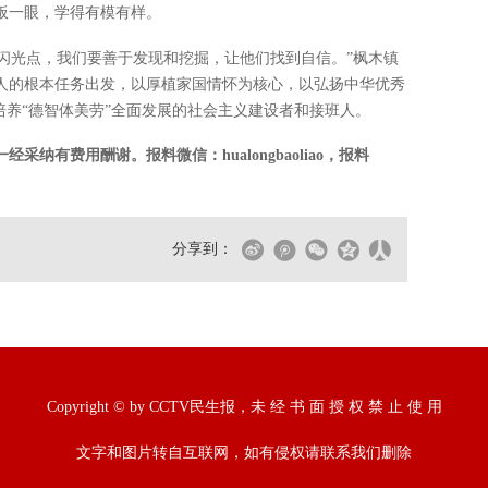
板一眼，学得有模有样。
有闪光点，我们要善于发现和挖掘，让他们找到自信。”枫木镇
人的根本任务出发，以厚植家国情怀为核心，以弘扬中华优秀
培养“德智体美劳”全面发展的社会主义建设者和接班人。
纳有费用酬谢。报料微信：hualongbaoliao，报料
分享到：
Copyright © by CCTV民生报，未 经 书 面 授 权 禁 止 使 用
文字和图片转自互联网，如有侵权请联系我们删除