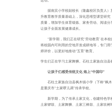
运动。”
据南宾小学校副校长（隆鑫校区负责人）
升教育教学质量基础上，深化思维型课堂研究
质量，增加学生体育锻炼、家务劳动、阅读分
让孩子全面发展健康成长。
“新学期，我们正在研究‘劳动教育’在本
将校园内可利用的空地开发成耕地等，专门用
师评价，以更好地推动“五育”教育。
学生们正在学习土家舞狮。石柱土家族自治县
让孩子们感受传统文化 烙上“中国印”
石柱土家族自治县枫木镇小学（下称“枫
是重庆市“土家啰儿调”传承学校。
新学期，为了传承土家文化，创建特色学
土家锣鼓、土家舞狮、土家三棒鼓、土家吹树