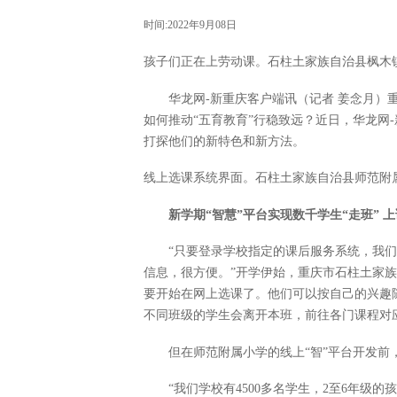
时间:2022年9月08日
孩子们正在上劳动课。石柱土家族自治县枫木
华龙网-新重庆客户端讯（记者 姜念月）
如何推动“五育教育”行稳致远？近日，华龙网
打探他们的新特色和新方法。
线上选课系统界面。石柱土家族自治县师范附
新学期“智慧”平台实现数千学生“走班” 上
“只要登录学校指定的课后服务系统，我
信息，很方便。”开学伊始，重庆市石柱土家族
要开始在网上选课了。他们可以按自己的兴趣
不同班级的学生会离开本班，前往各门课程对应
但在师范附属小学的线上“智”平台开发前
“我们学校有4500多名学生，2至6年