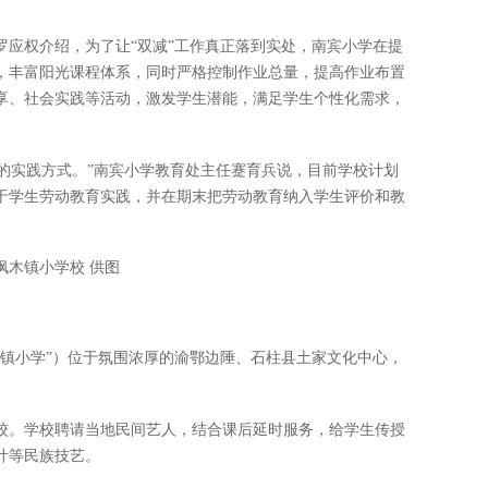
罗应权介绍，为了让“双减”工作真正落到实处，南宾小学在提
，丰富阳光课程体系，同时严格控制作业总量，提高作业布置
享、社会实践等活动，激发学生潜能，满足学生个性化需求，
校的实践方式。”南宾小学教育处主任蹇育兵说，目前学校计划
于学生劳动教育实践，并在期末把劳动教育纳入学生评价和教
枫木镇小学校 供图
木镇小学”）位于氛围浓厚的渝鄂边陲、石柱县土家文化中心，
校。学校聘请当地民间艺人，结合课后延时服务，给学生传授
叶等民族技艺。