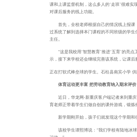
课和上课监督机制，这么多人的‘走班’很难实
对课后服务的线上功能。
首先，全校老师根据自己的情况线上报课
过系统了解到选择本门课程的不同班级的学生
主任。
“这是我校用‘智慧教育’推进‘五育’的
示，接下来学校还会继续完善该系统，让课后
正在打软式棒垒球的学生。石柱县南宾小学 供
体育运动更丰富 把劳动教育纳入期末评价
近日，华龙网-新重庆客户端记者来到重庆
育老师正带着学生们做自创的课外游戏，锻炼
新学期刚开始，孩子们就发现这个学期和
该校学生谭熙博说：“我们学校有陆地冰