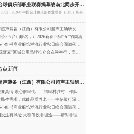
中国台球俱乐部职业联赛揭幕战南北同步开杆 首届CBL
月20日，2026年中国台球俱乐部职业联赛（CBL）揭幕
超声装备（江西）有限公司超声主轴研发和生产项
茶×五台山联名，让2026新春回归“五”的圆满
25小红书商业服饰潮流行业秋日峰会圆满落幕，携手
源藜麦”区域公用品牌推介会在津举行，高蛋白产业
热点新闻
迈菲超声装备（江西）有限公司超声主轴研发和生产项
显真情 暖心解民忧——福民村驻村工作队与村委心系
民生需求，赋能品质养老——中信银行深圳分行养老
25小红书商业服饰潮流行业秋日峰会圆满落幕，携手
投注有风险 大额倍投非坦途——请对非理性购彩说“