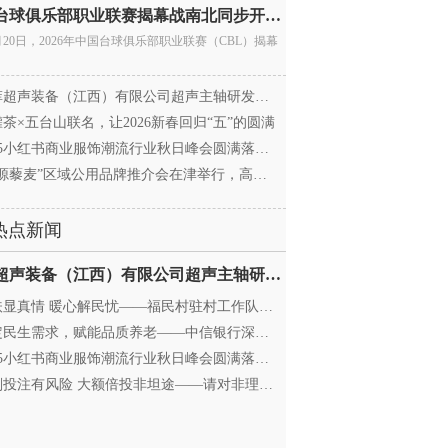
中国台球俱乐部职业联赛揭幕战南北同步开杆 首届CBL
月20日，2026年中国台球俱乐部职业联赛（CBL）揭幕
超声装备（江西）有限公司超声主轴研发和生产项
茶×五台山联名，让2026新春回归“五”的圆满
25小红书商业服饰潮流行业秋日峰会圆满落幕，携手
源藜麦”区域公用品牌推介会在津举行，高蛋白产业
热点新闻
迈菲超声装备（江西）有限公司超声主轴研发和生产项
显真情 暖心解民忧——福民村驻村工作队与村委心系
民生需求，赋能品质养老——中信银行深圳分行养老
25小红书商业服饰潮流行业秋日峰会圆满落幕，携手
投注有风险 大额倍投非坦途——请对非理性购彩说“