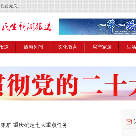
电视台无关。
报道
旅游见闻
文化教育
房产家居
生
集群 重庆确定七大重点任务