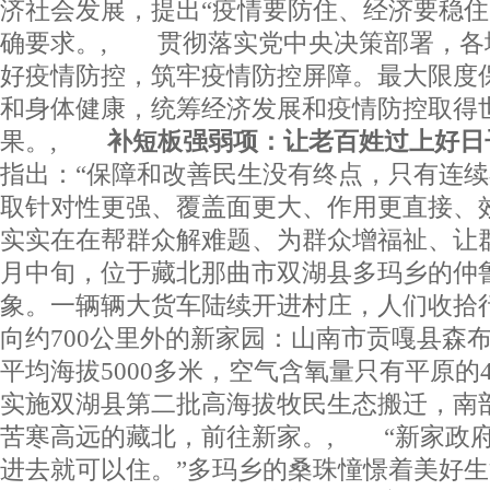
济社会发展，提出“疫情要防住、经济要稳住
确要求。, 贯彻落实党中央决策部署，各
好疫情防控，筑牢疫情防控屏障。最大限度
和身体健康，统筹经济发展和疫情防控取得
果。,
补短板强弱项：让老百姓过上好日
指出：“保障和改善民生没有终点，只有连
取针对性更强、覆盖面更大、作用更直接、
实实在在帮群众解难题、为群众增福祉、让群
月中旬，位于藏北那曲市双湖县多玛乡的仲
象。一辆辆大货车陆续开进村庄，人们收拾
向约700公里外的新家园：山南市贡嘎县森
平均海拔5000多米，空气含氧量只有平原的
实施双湖县第二批高海拔牧民生态搬迁，南
苦寒高远的藏北，前往新家。, “新家政
进去就可以住。”多玛乡的桑珠憧憬着美好生