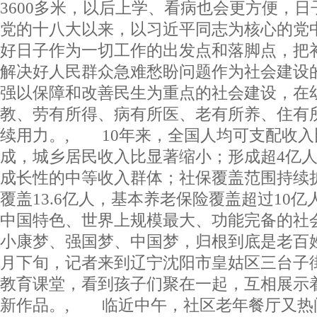
3600多米，以后上学、看病也会更方便，
党的十八大以来，以习近平同志为核心的党
好日子作为一切工作的出发点和落脚点，把
解决好人民群众急难愁盼问题作为社会建设
强以保障和改善民生为重点的社会建设，在
教、劳有所得、病有所医、老有所养、住有
续用力。, 10年来，全国人均可支配收入比
成，城乡居民收入比显著缩小；形成超4亿
成长性的中等收入群体；社保覆盖范围持续
覆盖13.6亿人，基本养老保险覆盖超过10
中国特色、世界上规模最大、功能完备的
小康梦、强国梦、中国梦，归根到底是老百姓
月下旬，记者来到辽宁沈阳市皇姑区三台子
教育课堂，看到孩子们聚在一起，互相展示
新作品。, 临近中午，社区老年餐厅又热