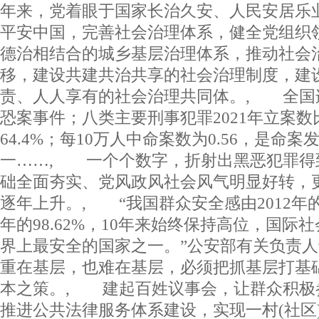
年来，党着眼于国家长治久安、人民安居乐
平安中国，完善社会治理体系，健全党组织
德治相结合的城乡基层治理体系，推动社会
移，建设共建共治共享的社会治理制度，建
责、人人享有的社会治理共同体。, 全国
恐案事件；八类主要刑事犯罪2021年立案数比
64.4%；每10万人中命案数为0.56，是命
一……, 一个个数字，折射出黑恶犯罪得
础全面夯实、党风政风社会风气明显好转，
逐年上升。, “我国群众安全感由2012年的87
年的98.62%，10年来始终保持高位，国际
界上最安全的国家之一。”公安部有关负责
重在基层，也难在基层，必须把抓基层打基
本之策。, 建起百姓议事会，让群众积极
推进公共法律服务体系建设，实现一村(社区