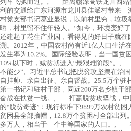
列车飞驰而过。, 距离赣深高铁龙川西站
利的交通给广东河源市龙川县佳派村带来一
村党支部书记葛业显说，以前村里穷，垃圾
晒，村里留不住年轻人。“如今，环境变好
还建起了花生产业园，看得见的好日子就在
溯。2012年，中国农村尚有近1亿人口生活
发生率为10.2%。国际经验表明，当一国贫
10%以下时，减贫就进入“最艰难阶段”。,
不能少”。习近平总书记把脱贫攻坚摆在治
自挂帅、亲自出征、亲自督战。25.5万个驻
第一书记和驻村干部，同近200万名乡镇干
奋战在扶贫一线。, 打赢脱贫攻坚战，中
的“脱贫奇迹”：现行标准下9899万农村贫困
贫困县全部摘帽，12.8万个贫困村全部出列。
多万人，相当于一个中等国家的人口。, 