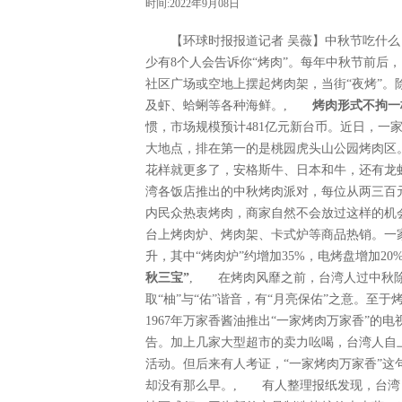
时间:2022年9月08日
【环球时报报道记者 吴薇】中秋节吃什么？
少有8个人会告诉你“烤肉”。每年中秋节前后
社区广场或空地上摆起烤肉架，当街“夜烤”
及虾、蛤蜊等各种海鲜。,
烤肉形式不拘一
惯，市场规模预计481亿元新台币。近日，一
大地点，排在第一的是桃园虎头山公园烤肉区
花样就更多了，安格斯牛、日本和牛，还有龙
湾各饭店推出的中秋烤肉派对，每位从两三百
内民众热衷烤肉，商家自然不会放过这样的机
台上烤肉炉、烤肉架、卡式炉等商品热销。一
升，其中“烤肉炉”约增加35%，电烤盘增加
秋三宝”
, 在烤肉风靡之前，台湾人过中秋
取“柚”与“佑”谐音，有“月亮保佑”之意。至
1967年万家香酱油推出“一家烤肉万家香”
告。加上几家大型超市的卖力吆喝，台湾人自
活动。但后来有人考证，“一家烤肉万家香”这
却没有那么早。, 有人整理报纸发现，台湾《