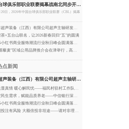
中国台球俱乐部职业联赛揭幕战南北同步开杆 首届CBL
月20日，2026年中国台球俱乐部职业联赛（CBL）揭幕
超声装备（江西）有限公司超声主轴研发和生产项
茶×五台山联名，让2026新春回归“五”的圆满
25小红书商业服饰潮流行业秋日峰会圆满落幕，携手
源藜麦”区域公用品牌推介会在津举行，高蛋白产业
热点新闻
迈菲超声装备（江西）有限公司超声主轴研发和生产项
显真情 暖心解民忧——福民村驻村工作队与村委心系
民生需求，赋能品质养老——中信银行深圳分行养老
25小红书商业服饰潮流行业秋日峰会圆满落幕，携手
投注有风险 大额倍投非坦途——请对非理性购彩说“