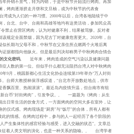
当年外销不景气，转为内销，于是中秋节开始流行烤肉。再加
澜，烤肉逐渐挤走月饼和文旦柚，成为中秋节的代表食
湾成为人们的一种习惯。2000年以后，台湾各地陆续于中
为例，台北、台中、台南和高雄等地均有这类活动，参加民众高
突然下令禁止在营区烤肉，认为对健康不利，结果被骂惨。反对者
该规定全面禁烟，因为尼古丁对健康危害更大。2020年，台
疑似长期与父母不和，中秋节在父亲住所点燃两个火堆后离
为证据都指向他纵火。但是最后判决却称男子中秋烤肉合情合
的文化密码
, 近年来，烤肉造成的空气污染以及健康问题
癌症人数的第一位。但似乎什么都无法阻挡台湾人对中秋烤肉
0年9月，桃园新都心生活文化协会连续第19年举办“万人封街
多。台师大教授林保淳感叹道，“台北市开放数处地点，供市
是香飘百里、热闹滚滚”。最近岛内疫情升温，但台南市有组
99元新台币“封街烤肉”，引发争议。, 一篇题为《烤肉：从生
脱出日常生活的饮食方式，一方面烤肉的空间大多在室外，让
的仪式感。烤肉现场是“厨房”与“饭厅”的合体，所有人都有
起彼此的情感。在烤肉过程中，参与的人一起经历了各个阶段的
让人产生集体性的感官经验与感受，进入交融的状态”。文章总
，象征着人类文明的演化，也是一种关系的隐喻。, 台湾学者