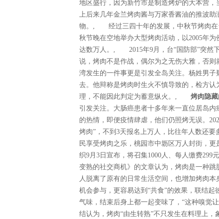
地区盛行，因为新竹市是制造烤炉的大本营，
上后来几年金兰烤肉酱与万家香酱油的推波助
物。, 经过三四十年的发展，中秋节烤肉在台
秋节晚在空地举办大型烤肉活动，以2005年
达数万人。, 2015年9月，台“国防部”
说，烤肉不是作战，偶尔为之无伤大雅，否则就
湾发生的一件事更是引发全岛关注。杨姓男子
去。他辩称是烤肉时生火不慎导致的，检方认
理，不能因此判定为蓄意纵火。,
烤肉隐藏
引发关注。大肠癌患者十多年来一直位居岛内
的热情，即便疫情肆虐，他们仍照烤无误。202
烤肉”，不到3天报名上万人，比往年人数还要
民享受烤肉之乐，桃园市中坜区万人封街，更
织9月3日宣布，将召集1000人、每人缴费2
变熟的社交商机》的文章认为，烤肉是一种跳
人脱离了原有的日常生活空间，也增加烤肉本身
机会参与，更容易达到“共食”的效果，联结
气味，结束后身上都一起变味了，“这种嗅觉
结认为，烤肉“由生转熟”不只发生在料理上