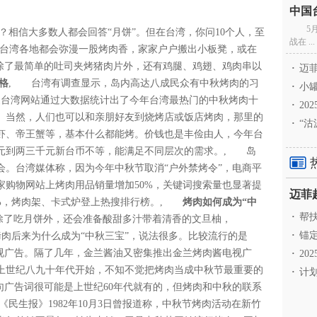
5
相信大多数人都会回答“月饼”。但在台湾，你问10个人，至
战在 ...
，台湾各地都会弥漫一股烤肉香，家家户户搬出小板凳，或在
。除了最简单的吐司夹烤猪肉片外，还有鸡腿、鸡翅、鸡肉串以
·
迈菲
格
, 台湾有调查显示，岛内高达八成民众有中秋烤肉的习
·
小罐
家台湾网站通过大数据统计出了今年台湾最热门的中秋烤肉十
·
20
。当然，人们也可以和亲朋好友到烧烤店或饭店烤肉，那里的
·
“沽
虾、帝王蟹等，基本什么都能烤。价钱也是丰俭由人，今年台
元到两三千元新台币不等，能满足不同层次的需求。, 岛
会。台湾媒体称，因为今年中秋节取消“户外禁烤令”，电商平
家购物网站上烤肉用品销量增加50%，关键词搜索量也显著提
20%，烤肉架、卡式炉登上热搜排行榜。,
烤肉如何成为“中
·
帮扶
除了吃月饼外，还会准备酸甜多汁带着清香的文旦柚，
·
锚定
于烤肉后来为什么成为“中秋三宝”，说法很多。比较流行的是
的电视广告。隔了几年，金兰酱油又密集推出金兰烤肉酱电视广
·
20
上世纪八九十年代开始，不知不觉把烤肉当成中秋节最重要的
·
计划
句广告词很可能是上世纪60年代就有的，但烤肉和中秋的联系
民生报》1982年10月3日曾报道称，中秋节烤肉活动在新竹