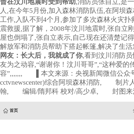
曾在汶川地震时受到帮助
,消防员张自立,是
人,在今年5月份,加入森林消防队伍,在阿坝
工作,入队不到4个月,参加了多次森林火灾扑
震救援,据了解，2008年汶川地震时,张自立
屋也倒塌了,张自立表示,自己现在还清楚记得
解放军和消防员帮助下搭起帐篷,解决了生活
网友：长大后，我就成了你
,看到汶川消防员
友为之动容,“谢谢你！汶川哥哥”,“这种爱的
容”,,,,,,, ▌本文来源：央视新闻微信公众号
cctvnewscenter)综合阿坝森林消防, 制
翰, 编辑/隋邦科 校对/高少卓, 封图来
首页