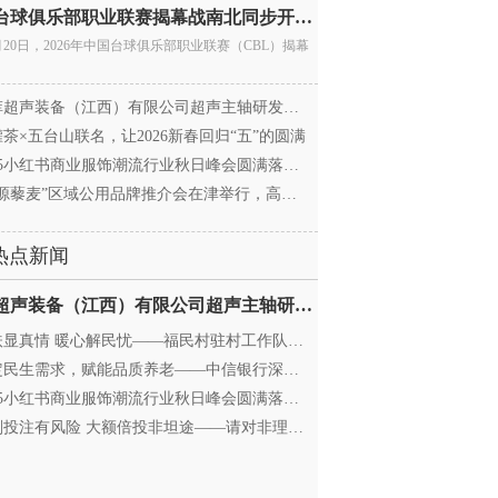
中国台球俱乐部职业联赛揭幕战南北同步开杆 首届CBL
月20日，2026年中国台球俱乐部职业联赛（CBL）揭幕
超声装备（江西）有限公司超声主轴研发和生产项
茶×五台山联名，让2026新春回归“五”的圆满
25小红书商业服饰潮流行业秋日峰会圆满落幕，携手
源藜麦”区域公用品牌推介会在津举行，高蛋白产业
热点新闻
迈菲超声装备（江西）有限公司超声主轴研发和生产项
显真情 暖心解民忧——福民村驻村工作队与村委心系
民生需求，赋能品质养老——中信银行深圳分行养老
25小红书商业服饰潮流行业秋日峰会圆满落幕，携手
投注有风险 大额倍投非坦途——请对非理性购彩说“