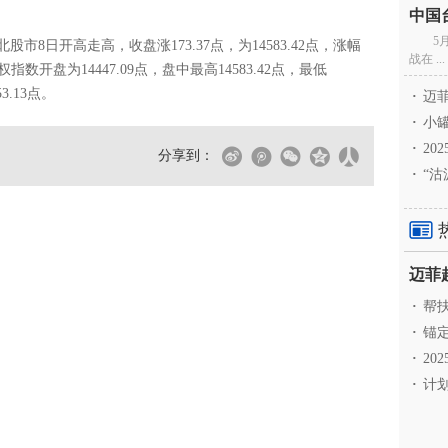
5
8日开高走高，收盘涨173.37点，为14583.42点，涨幅
战在 ...
指数开盘为14447.09点，盘中最高14583.42点，最低
3.13点。
·
迈菲
·
小罐
·
20
分享到：
·
“沽
·
帮扶
·
锚定
·
20
·
计划