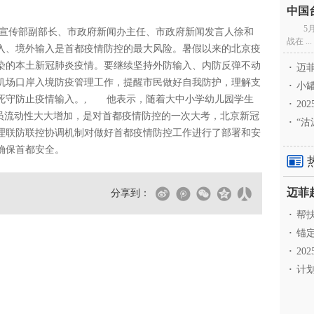
5
委宣传部副部长、市政府新闻办主任、市政府新闻发言人徐和
战在 ...
入、境外输入是首都疫情防控的最大风险。暑假以来的北京疫
染的本土新冠肺炎疫情。要继续坚持外防输入、内防反弹不动
·
迈菲
机场口岸入境防疫管理工作，提醒市民做好自我防护，理解支
·
小罐
死守防止疫情输入。, 他表示，随着大中小学幼儿园学生
·
20
人员流动性大大增加，是对首都疫情防控的一次大考，北京新冠
·
“沽
理联防联控协调机制对做好首都疫情防控工作进行了部署和安
确保首都安全。
分享到：
·
帮扶
·
锚定
·
20
·
计划