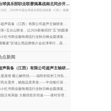
中国台球俱乐部职业联赛揭幕战南北同步开杆 首届CBL
月20日，2026年中国台球俱乐部职业联赛（CBL）揭幕
超声装备（江西）有限公司超声主轴研发和生产项
茶×五台山联名，让2026新春回归“五”的圆满
25小红书商业服饰潮流行业秋日峰会圆满落幕，携手
源藜麦”区域公用品牌推介会在津举行，高蛋白产业
热点新闻
迈菲超声装备（江西）有限公司超声主轴研发和生产项
显真情 暖心解民忧——福民村驻村工作队与村委心系
民生需求，赋能品质养老——中信银行深圳分行养老
25小红书商业服饰潮流行业秋日峰会圆满落幕，携手
投注有风险 大额倍投非坦途——请对非理性购彩说“