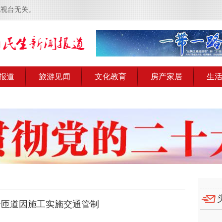
电视台无关。
报道
旅游见闻
文化教育
房产家居
生
分匝道因施工实施交通管制