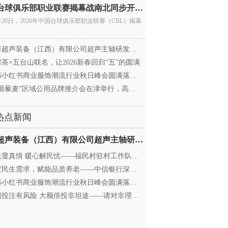
中国台球俱乐部职业联赛揭幕战南北同步开杆 首届CBL
月20日，2026年中国台球俱乐部职业联赛（CBL）揭幕
超声装备（江西）有限公司超声主轴研发和生产项
茶×五台山联名，让2026新春回归“五”的圆满
25小红书商业服饰潮流行业秋日峰会圆满落幕，携手
源藜麦”区域公用品牌推介会在津举行，高蛋白产业
热点新闻
迈菲超声装备（江西）有限公司超声主轴研发和生产项
显真情 暖心解民忧——福民村驻村工作队与村委心系
民生需求，赋能品质养老——中信银行深圳分行养老
25小红书商业服饰潮流行业秋日峰会圆满落幕，携手
投注有风险 大额倍投非坦途——请对非理性购彩说“