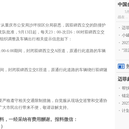
5
战在 ...
记者从重庆市公安局沙坪坝区分局获悉，因双碑西立交的防撞护
·
迈菲
批准，9月13日起，每天23：00-次日6：00对双碑西立交
·
小罐
通组织调整及车辆出行相关提示信息如下：
·
20
·
“沽
日23:00-6:00期间，封闭双碑西立交A匝道，原通行此道路的车辆
0-6:00期间，封闭双碑西立交E匝道，原通行此道路的车辆绕行双碑隧
·
帮扶
·
锚定
要严格遵守相关交通限制措施，自觉服从现场交巡警和交通协
·
20
广大市民出行带来不便，敬请谅解支持。
·
计划
料，一经采纳有费用酬谢。报料微信：
。）