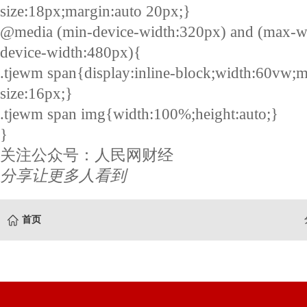
size:18px;margin:auto 20px;}
@media (min-device-width:320px) and (max-w
device-width:480px){
.tjewm span{display:inline-block;width:60vw;m
size:16px;}
.tjewm span img{width:100%;height:auto;}
}
关注公众号：人民网财经
分享让更多人看到
首页