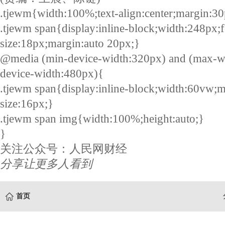
.tjewm{width:100%;text-align:center;margin:30
.tjewm span{display:inline-block;width:248px;f
size:18px;margin:auto 20px;}
@media (min-device-width:320px) and (max-w
device-width:480px){
.tjewm span{display:inline-block;width:60vw;m
size:16px;}
.tjewm span img{width:100%;height:auto;}
}
关注公众号：人民网财经
分享让更多人看到
首页