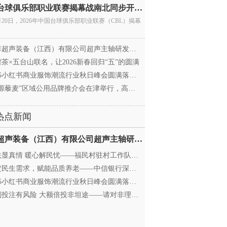
中国台球俱乐部职业联赛揭幕战南北同步开杆 首届CBL
月20日，2026年中国台球俱乐部职业联赛（CBL）揭幕
超声装备（江西）有限公司超声主轴研发和生产项
茶×五台山联名，让2026新春回归“五”的圆满
25小红书商业服饰潮流行业秋日峰会圆满落幕，携手
源藜麦”区域公用品牌推介会在津举行，高蛋白产业
热点新闻
迈菲超声装备（江西）有限公司超声主轴研发和生产项
显真情 暖心解民忧——福民村驻村工作队与村委心系
民生需求，赋能品质养老——中信银行深圳分行养老
25小红书商业服饰潮流行业秋日峰会圆满落幕，携手
投注有风险 大额倍投非坦途——请对非理性购彩说“