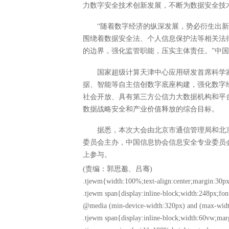
力数字安全技术创新发展，不断为数据安全技
“随着数字经济的纵深发展，势必衍生出
围绕着数据安全法、个人信息保护法等相关法
的边界，强化监管职能，压实主体责任。”中
国家超级计算天津中心应用研发首席科学
据、智能等自主信创数字底座构建，强化数字
社会开放、具有第三方公信力大数据机构和平
数据战略安全和产业价值释放的综合目标。
据悉，本次大会由北京市通信管理局和北
委员会主办，中国信息协会信息安全专业委员会
上参与。
(责编：郭思邈、吕骞)
.tjewm{width:100%;text-align:center;margin:30px
.tjewm span{display:inline-block;width:248px;fon
@media (min-device-width:320px) and (max-widt
.tjewm span{display:inline-block;width:60vw;mar