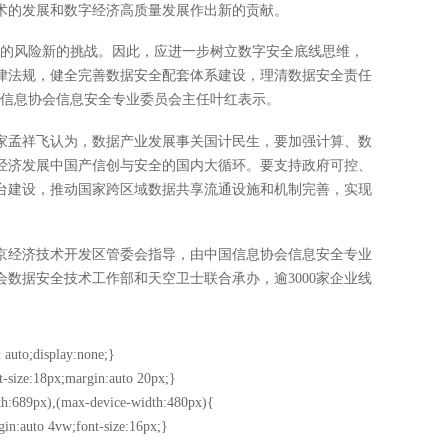
术的发展和数字经济高质量发展作出新的贡献。
新的风险新的挑战。因此，应进一步树立数字安全底线思维，
律法规，健全完善数据安全配套体系建设，理清数据安全责任
国信息协会信息安全专业委员会主任叶红表示。
家孟祥飞认为，数据产业发展事关国计民生，要加强计算、数
经济发展中国产信创与安全的国内大循环。要支持政府可控、
台建设，推动国家跨区域数据共享流通设施和机制完善，实现
京经济技术开发区管委会指导，由中国信息协会信息安全专业
数据安全技术工作部和天空卫士联合承办，逾3000家企业线
 auto;display:none;}
t-size:18px;margin:auto 20px;}
h:689px),(max-device-width:480px){
gin:auto 4vw;font-size:16px;}