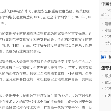
5
国已进入数字经济时代，数据安全的重要程度凸显。相关数据
战在 ...
的年平均增长速度将达到30%，超过全球平均水平；2025年，中
8%。
·
迈菲
·
小罐
力的数据安全防护和流动监管将成为国家安全的重要保障。近
·
20
方行政规范等数据安全相关支持政策，全面构建数据安全防护
·
“沽
、管理、制度、产品、技术等多维度构建数据安全体系，以先
题，也成为行业关注的焦点。
数据安全技术大会暨中国信息协会信息安全专业委员会年会上介
治理取得了一定成效，但仍有较大提升空间。当前，我国数据
人的局面依然存在。数据安全治理需要政府、科研机构、企事
·
帮扶
与，充分发挥各自优势，承担数据安全治理主体责任，共同营
·
锚定
·
20
·
计划
示，数据安全是护航数字经济发展引擎的关键，是数字时代构
业在技术人才的优势和技术创新的主体作用，促进数据安全领
大问题研究和核心技术攻关，打造新一代数字安全的生态，助