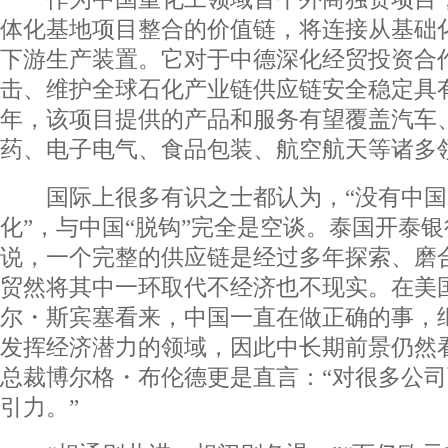
体化基地项目整合的价值链，将连接从基础
下游生产装置。它对于中德深化经贸投资合
击、维护全球石化产业链供应链安全稳定具有
年，该项目提供的产品和服务有望覆盖汽车
药、电子电气、食品包装、航空航天等诸多
国际上很多有识之士都认为，“没有中国
化”，与中国“脱钩”完全是空谈。泰国开泰
说，一个完整的供应链是经过多年探索、磨
贸然将其中一环取代不经济也不现实。在美
尔・斯宾塞看来，中国一直在做正确的事，
发挥经济潜力的领域，因此中长期前景仍然
总裁博尔格・布伦德更是直言：“对很多公
引力。”