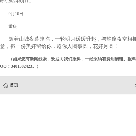
时间:2022年9月11日
9月10日
重庆
随着山城夜幕降临，一轮明月缓缓升起，与静谧夜空相
意，截一份美好留给你，愿你人圆事圆，花好月圆！
（如果您有新闻线索，欢迎向我们报料，一经采纳有费用酬谢。报料微信：hu
QQ：3401582423。）
首页