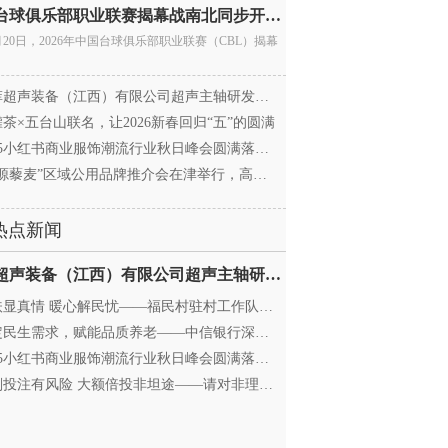
中国台球俱乐部职业联赛揭幕战南北同步开杆 首届CBL
月20日，2026年中国台球俱乐部职业联赛（CBL）揭幕
超声装备（江西）有限公司超声主轴研发和生产项
茶×五台山联名，让2026新春回归“五”的圆满
25小红书商业服饰潮流行业秋日峰会圆满落幕，携手
源藜麦”区域公用品牌推介会在津举行，高蛋白产业
热点新闻
迈菲超声装备（江西）有限公司超声主轴研发和生产项
显真情 暖心解民忧——福民村驻村工作队与村委心系
民生需求，赋能品质养老——中信银行深圳分行养老
25小红书商业服饰潮流行业秋日峰会圆满落幕，携手
投注有风险 大额倍投非坦途——请对非理性购彩说“