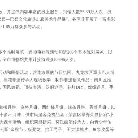
放，并提供内容丰富的线上服务，到馆人数55.39万人次，线
彩巴蜀—巴蜀文化旅游走廊美术作品展”。各区县开展了丰富多彩
1.89万群众参与活动。
多个临时展览、近40项社教活动和近200个基本陈列展览，以
全市博物馆共累计接待观众83996人次。
活动和民俗活动，营造浓厚的节日氛围。九龙坡区重庆巴人博
纸、插花非遗传承人现场教学，制作非遗创意作品；南川区推
，国风舞蹈、顶技表演、汉服巡游、花灯DIY、嫦娥送月、手
有象棋月饼、麻将月饼、西红柿月饼、辣条月饼、香菜月饼，以
饼等十多种口味，供市民游客免费品尝；荣昌区举办荣昌折扇“小
验大课堂活动，组织荣昌折扇、莫氏面塑传承人，向青少年传
生云阳”金秋节，板凳龙、抬工号子、王大汉桃片、鱼泉皮蛋等