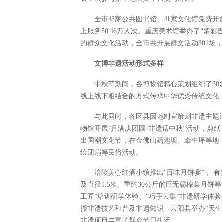
全市43家公共图书馆、41家文化馆免费开
上服务50.46万人次。重庆美术馆举办了“多
的群众文化活动，全市共开展群文活动301场，2
文博非遗活动形式多样
中秋节期间，各博物馆精心策划组织了30
线上线下相结合的方式传承中华优秀传统文化，
与此同时，各区县因地制宜策划非遗主题
物馆开展“月满庆团圆·非遗话中秋”活动，剪
出国潮文化节，在金佛山药池坝、牵牛坪等地
绘团扇等民俗活动。
涪陵美心红酒小镇推出“百味月饼宴”， 
及直径1.5米、重约30公斤的巨无霸榨菜月
工匠”培训研学体验、“巧手云集”非遗研学体
授非遗技艺和普及非遗知识；云阳县举办“天
非遗项目丰富了群众节日生活。