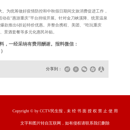
大。为统筹做好疫情防控和中秋假日期间文旅消费促进工作，
活动在“惠游重庆”平台持续开展。针对金刀峡溪降、统景温泉
爆款推出6折起特价优惠。并整合携程、美团、“吃玩重庆
园、景酒套餐等多元化惠民补贴。
料，一经采纳有费用酬谢。报料微信：
。）
分享到：
Copyright © by CCTV民生报，未 经 书 面 授 权 禁 止 使 用
文字和图片转自互联网，如有侵权请联系我们删除