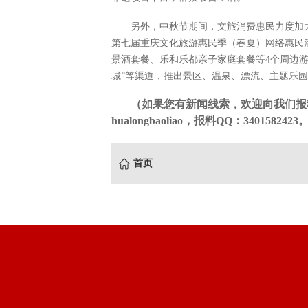
另外，中秋节期间，文旅消费惠民力度加
第七届重庆文化旅游惠民季（春夏）网络惠民
景酒套餐、乐和乐都亲子家庭套餐等4个周边游
城”等渠道，推出景区、温泉、漂流、主题乐
（如果您有新闻线索，欢迎向我们报
hualongbaoliao，报料QQ：3401582423
首页