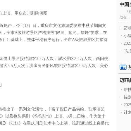
5
心上演。重庆市川剧院供图
战在 ...
近尾声，今（12）日，重庆市文化旅游委发布中秋节期间文
·
迈菲
，全市A级旅游景区严格按照“限量、预约、错峰”要求，在
·
小罐
版）》基础上，整体平稳有序运行，全市A级旅游景区共接待
·
20
·
“沽
金佛山景区接待游客3.2万人次；濯水景区2.4万人次；酉阳桃
游客5.5万人次；洪崖洞民俗风貌区接待游客2.8万人次；美心
图
·
帮扶
·
锚定
·
20
市推出了一系列文化活动，丰富了假日产品供给。驻场演艺
·
计划
n言派》以及执头偶剧《爸爸别怕》上演。9月11日晚，作为第十
川剧《江姐》在重庆川剧艺术中心上演，该剧通过线上直播代