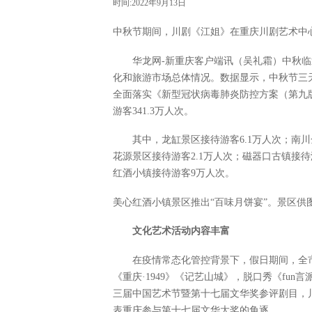
时间:2022年9月13日
中秋节期间，川剧《江姐》在重庆川剧艺术中
华龙网-新重庆客户端讯（吴礼霜）中秋临
化和旅游市场总体情况。数据显示，中秋节三天
全面落实《新型冠状病毒肺炎防控方案（第九
游客341.3万人次。
其中，龙缸景区接待游客6.1万人次；南川
花源景区接待游客2.1万人次；磁器口古镇接待
红酒小镇接待游客9万人次。
美心红酒小镇景区推出“百味月饼宴”。景区供
文化艺术活动内容丰富
在疫情常态化管控背景下，假日期间，全
《重庆·1949》《记艺山城》，脱口秀《fu
三届中国艺术节暨第十七届文华奖参评剧目，
表重庆参与第十七届文华大奖的角逐。