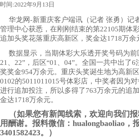
时间:2022年9月13日
华龙网-新重庆客户端讯（记者 张勇）记
管理中心获悉，在刚刚结束的第22105期体
追加头奖花落重庆高新区，奖金达1718万余
数据显示，当期体彩大乐透开奖号码为前区“
21、22”，后区“01、04”。全国一共中出
奖奖金954万余元。重庆头奖诞生地为高新区
0102的5011011015号体彩店，中奖者因
进行追加投注，所以多得了763万余元的追
金达1718万余元。
（如果您有新闻线索，欢迎向我们报
用酬谢。报料微信：hualongbaoliao
3401582423。）