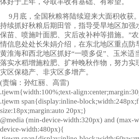
体好于上年，夺取丰收有基础、有希望。
9月底，全国秋粮将陆续迎来大面积收获
持续抓好秋粮后期田管，指导受旱地区加强
保苗、喷施叶面肥、灾后改补种等措施。”
情信息处处长朱娟介绍，在东北地区重点防
黄淮海和西北地区抓好“一喷多促”、玉米适
落实水稻增施粒肥、扩种晚秋作物，努力实
灾区保稳产、非灾区多增产。
(责编：孙红丽、高雷)
.tjewm{width:100%;text-align:center;margin:30
.tjewm span{display:inline-block;width:248px;f
size:18px;margin:auto 20px;}
@media (min-device-width:320px) and (max-w
device-width:480px){
.tjewm span{display:inline-block;width:60vw;m