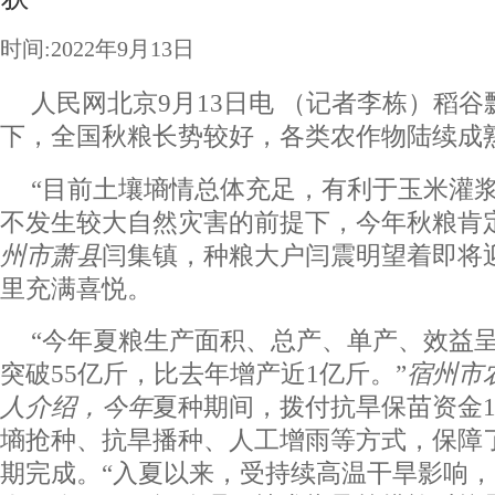
时间:2022年9月13日
人民网北京9月13日电 （记者李栋）稻
下，全国秋粮长势较好，各类农作物陆续成
“目前土壤墒情总体充足，有利于玉米灌
不发生较大自然灾害的前提下，今年秋粮肯
州市萧县
闫集镇，种粮大户闫震明望着即将
里充满喜悦。
“今年夏粮生产面积、总产、单产、效益呈
突破55亿斤，比去年增产近1亿斤。”
宿州市
人介绍，今年
夏种期间，拨付抗旱保苗资金1
墒抢种、抗旱播种、人工增雨等方式，保障了
期完成。“入夏以来，受持续高温干旱影响