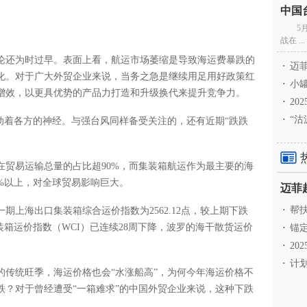
5
战在 ...
论还为时过早。表面上看，航运市场萎缩是导致海运费暴跌的
·
迈菲
化。对于广大外贸企业来说，当务之急是继续用足用好政策红
·
小罐
增效，以更具优势的产品力打造和升级换代来提升竞争力。
·
20
·
“沽
牵动着各方的神经。与强台风同样备受关注的，还有近期“跌跌
在贸易运输总量的占比超90%，而集装箱航运作为最主要的海
%以上，对全球贸易影响巨大。
·
帮扶
期上海出口集装箱综合运价指数为2562.12点，较上期下跌
装箱运价指数（WCI）已连续28周下降，波罗的海干散货运价
·
锚定
·
20
·
计划
的传统旺季，海运价格也会“水涨船高”，为何今年海运价格不
跌？对于曾经遭受“一箱难求”的中国外贸企业来说，这种下跌