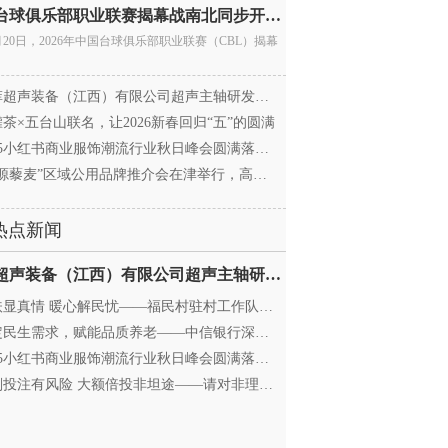
中国台球俱乐部职业联赛揭幕战南北同步开杆 首届CBL
月20日，2026年中国台球俱乐部职业联赛（CBL）揭幕
超声装备（江西）有限公司超声主轴研发和生产项
茶×五台山联名，让2026新春回归“五”的圆满
25小红书商业服饰潮流行业秋日峰会圆满落幕，携手
源藜麦”区域公用品牌推介会在津举行，高蛋白产业
热点新闻
迈菲超声装备（江西）有限公司超声主轴研发和生产项
显真情 暖心解民忧——福民村驻村工作队与村委心系
民生需求，赋能品质养老——中信银行深圳分行养老
25小红书商业服饰潮流行业秋日峰会圆满落幕，携手
投注有风险 大额倍投非坦途——请对非理性购彩说“