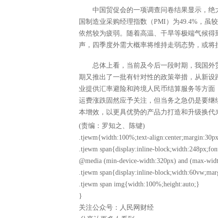
中国贸促会的一项调查问卷结果显示，绝
国制造业采购经理指数（PMI）为49.4%，
依然较为疲弱。随着高温、干旱等极端气候得
声，四季度外需大概率将维持走弱态势，或将
总体上看，当前及今后一段时期，我国外
期又推出了一批有针对性的政策举措，从新设
业提供汇率避险和跨境人民币结算服务等方面
运费涨跌固然应予关注，但当务之急仍是要继
本增效，以更具优势的产品力打造和升级换代
(责编：罗知之、陈键)
.tjewm{width:100%;text-align:center;margin:30px
.tjewm span{display:inline-block;width:248px;fon
@media (min-device-width:320px) and (max-widt
.tjewm span{display:inline-block;width:60vw;mar
.tjewm span img{width:100%;height:auto;}
}
关注公众号：人民网财经