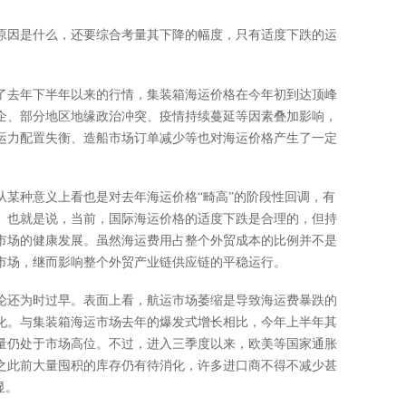
原因是什么，还要综合考量其下降的幅度，只有适度下跌的运
了去年下半年以来的行情，集装箱海运价格在今年初到达顶峰
企、部分地区地缘政治冲突、疫情持续蔓延等因素叠加影响，
运力配置失衡、造船市场订单减少等也对海运价格产生了一定
从某种意义上看也是对去年海运价格“畸高”的阶段性回调，有
。也就是说，当前，国际海运价格的适度下跌是合理的，但持
市场的健康发展。虽然海运费用占整个外贸成本的比例并不是
市场，继而影响整个外贸产业链供应链的平稳运行。
论还为时过早。表面上看，航运市场萎缩是导致海运费暴跌的
化。与集装箱海运市场去年的爆发式增长相比，今年上半年其
量仍处于市场高位。不过，进入三季度以来，欧美等国家通胀
之此前大量囤积的库存仍有待消化，许多进口商不得不减少甚
显。