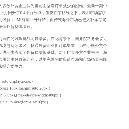
大多数外贸企业认为当前面临着订单减少的困难。最新一期中
虽较上月回升了0.4个百分点，但仍在荣枯线之下，表明市场需求
到缓解，PMI有望回升好转，但传统海外市场已进入补库存尾
拉低外贸整体增速。
贸面临的风险挑战明显增多。在此背景下，国务院常务会议近
跨境电商综试区、畅通外贸企业抓订单渠道、为中小微外贸企
，进一步夯实了外贸稳增长基础。对于广大外贸企业来说，海
续用足用好政策红利，以更完善的供应链布局和市场拓展来降
来提升竞争力。
 auto;display:none;}
t-size:18px;margin:auto 20px;}
h:689px),(max-device-width:480px){
gin:auto 4vw;font-size:16px;}