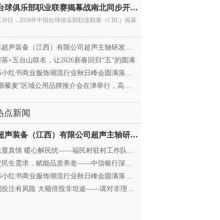
中国台球俱乐部职业联赛揭幕战南北同步开杆 首届CBL
月20日，2026年中国台球俱乐部职业联赛（CBL）揭幕
超声装备（江西）有限公司超声主轴研发和生产项
茶×五台山联名，让2026新春回归“五”的圆满
25小红书商业服饰潮流行业秋日峰会圆满落幕，携手
源藜麦”区域公用品牌推介会在津举行，高蛋白产业
热点新闻
迈菲超声装备（江西）有限公司超声主轴研发和生产项
显真情 暖心解民忧——福民村驻村工作队与村委心系
民生需求，赋能品质养老——中信银行深圳分行养老
25小红书商业服饰潮流行业秋日峰会圆满落幕，携手
投注有风险 大额倍投非坦途——请对非理性购彩说“