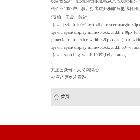
税务稽查部门已挽回留抵退税及其他税款损失1
税企业1399户，联合打击虚开骗取留抵退税团伙
(责编：王震、陈键)
.tjewm{width:100%;text-align:center;margin:30px
.tjewm span{display:inline-block;width:248px;fon
@media (min-device-width:320px) and (max-widt
.tjewm span{display:inline-block;width:60vw;mar
.tjewm span img{width:100%;height:auto;}
}
关注公众号：人民网财经
分享让更多人看到
首页