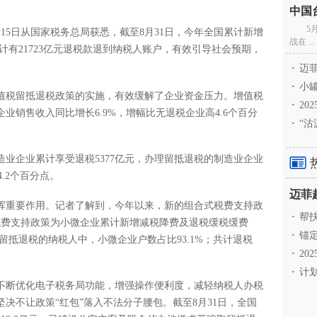
5
5日从国家税务总局获悉，截至8月31日，今年全国累计新增
战在 ...
计有21723亿元退税款退到纳税人账户，有效引导社会预期，
·
迈菲
·
小罐
税留抵退税政策的实施，有效缓解了企业资金压力。增值税
·
20
业销售收入同比增长6.9%，增幅比无退税企业高4.6个百分
·
“沽
业企业累计享受退税5377亿元，办理留抵退税的制造业企业
.2个百分点。
重要作用。记者了解到，今年以来，新的组合式税费支持政
·
帮扶
税费支持政策为小微企业累计新增减税降费及退税缓税缓费
·
锚定
值税留抵退税的纳税人中，小微企业户数占比93.1%；共计退税
·
20
·
计划
断优化电子税务局功能，增强操作便利度，减轻纳税人办税
决不让政策“红包”落入不法分子腰包。截至8月31日，全国