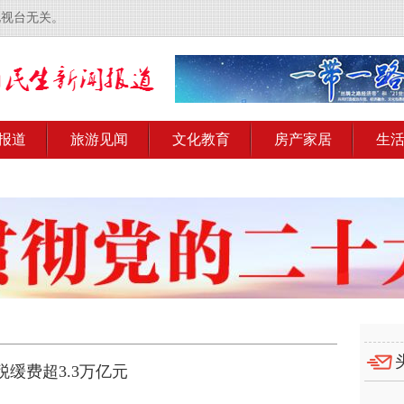
电视台无关。
报道
旅游见闻
文化教育
房产家居
生
缓费超3.3万亿元