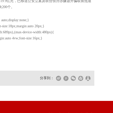
19.9亿元，已移送公安立案及联合侦办涉嫌虚开骗取留抵退
200个。
 auto;display:none;}
t-size:18px;margin:auto 20px;}
h:689px),(max-device-width:480px){
gin:auto 4vw;font-size:16px;}
分享到：