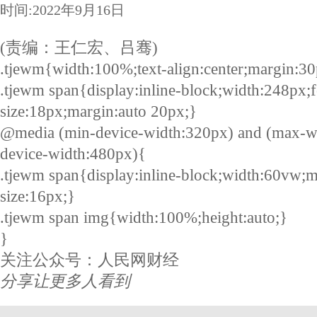
时间:2022年9月16日
(责编：王仁宏、吕骞)
.tjewm{width:100%;text-align:center;margin:30
.tjewm span{display:inline-block;width:248px;f
size:18px;margin:auto 20px;}
@media (min-device-width:320px) and (max-w
device-width:480px){
.tjewm span{display:inline-block;width:60vw;m
size:16px;}
.tjewm span img{width:100%;height:auto;}
}
关注公众号：人民网财经
分享让更多人看到