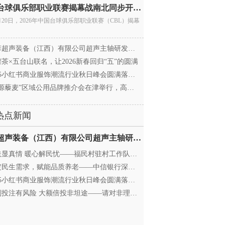
中国台球俱乐部职业联赛揭幕战南北同步开杆 首届CBL
月20日，2026年中国台球俱乐部职业联赛（CBL）揭幕
超声装备（江西）有限公司超声主轴研发和生产项
茶×五台山联名，让2026新春回归“五”的圆满
25小红书商业服饰潮流行业秋日峰会圆满落幕，携手
源藜麦”区域公用品牌推介会在津举行，高蛋白产业
热点新闻
迈菲超声装备（江西）有限公司超声主轴研发和生产项
显真情 暖心解民忧——福民村驻村工作队与村委心系
民生需求，赋能品质养老——中信银行深圳分行养老
25小红书商业服饰潮流行业秋日峰会圆满落幕，携手
投注有风险 大额倍投非坦途——请对非理性购彩说“