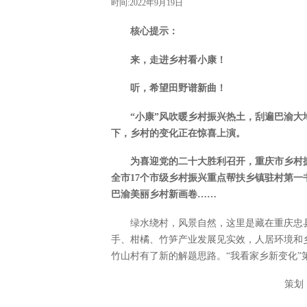
时间:2022年9月19日
核心提示：
来，走进乡村看小康！
听，希望田野谱新曲！
“小康”风吹暖乡村振兴热土，刮遍巴渝
下，乡村的变化正在惊喜上演。
为喜迎党的二十大胜利召开，重庆市乡村振
全市17个市级乡村振兴重点帮扶乡镇驻村第
巴渝美丽乡村新画卷……
绿水绕村，风景自然，这里是藏在重庆忠
手、柑橘、竹笋产业发展见实效，人居环境和
竹山村有了新的解题思路。“我看家乡新变化
策划