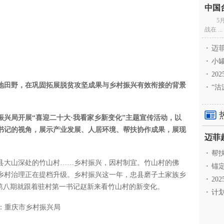
5
战在 ...
·
迈菲
·
小罐
·
20
大地田野，在巩固拓展脱贫攻坚成果与乡村振兴有效衔接的背景
·
“沽
兴局开展“喜迎二十大·我看家乡新变化”主题宣传活动，以
一书记的视角，展示产业发展、人居环境、帮扶协作成果，展现
·
帮扶
县大山深处的竹山村……乡村振兴，因村制宜。竹山村的佛
·
锚定
乡村治理正在提档升级。乡村振兴这一年，忠县磨子土家族乡
·
20
”第八期就跟着驻村第一书记赵新来看竹山村的新变化。
·
计划
：重庆市乡村振兴局