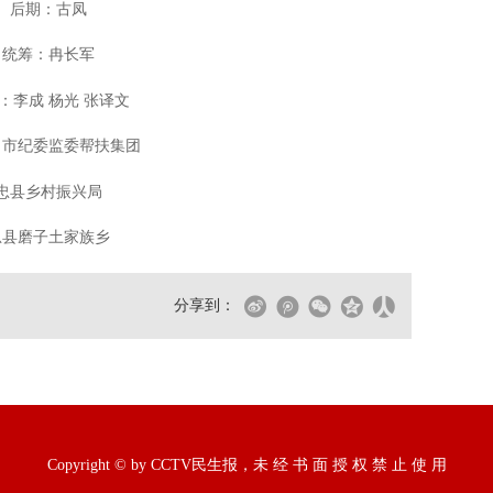
后期：古凤
统筹：冉长军
：李成 杨光 张译文
：市纪委监委帮扶集团
忠县乡村振兴局
忠县磨子土家族乡
分享到：
Copyright © by CCTV民生报，未 经 书 面 授 权 禁 止 使 用