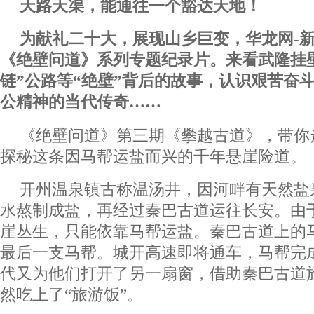
天路天渠，能通往一个豁达天地！
为献礼二十大，展现山乡巨变，华龙网-
《绝壁问道》系列专题纪录片。来看武隆挂
链”公路等“绝壁”背后的故事，认识艰苦奋
公精神的当代传奇……
《绝壁问道》第三期《攀越古道》，带你
探秘这条因马帮运盐而兴的千年悬崖险道。
开州温泉镇古称温汤井，因河畔有天然盐
水熬制成盐，再经过秦巴古道运往长安。由
崖丛生，只能依靠马帮运盐。秦巴古道上的
最后一支马帮。城开高速即将通车，马帮完
代又为他们打开了另一扇窗，借助秦巴古道
然吃上了“旅游饭”。