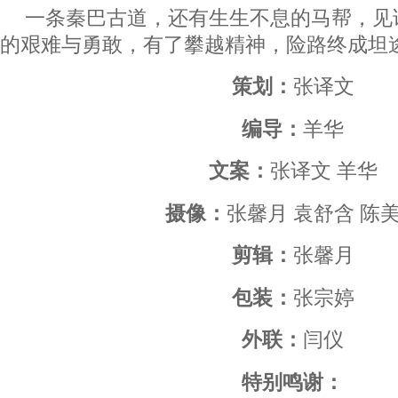
一条秦巴古道，还有生生不息的马帮，见
的艰难与勇敢，有了攀越精神，险路终成坦
策划：
张译文
编导：
羊华
文案：
张译文 羊华
摄像：
张馨月 袁舒含 陈
剪辑：
张馨月
包装：
张宗婷
外联：
闫仪
特别鸣谢：