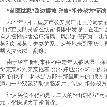
“苗医世家”路边摆摊 兜售“祖传秘方”药
2022年3月，重庆市公安局江北区分局
罪侦查支队民警在线索摸排中发现，在江北
有人摆摊销售治疗痛风、风湿的假药丸。出
某和刘某某，夫妻关系，从外地来到重庆，
帮人拔火罐、刮痧。
由于经常听到来往的中老年人被风湿、痛
邹某某和刘某某抱着“治不好也治不坏”的想
家”的幌子，将从游方郎中那里听来的“假方
添加一些双氯芬酸钠肠溶片，制成“祖传秘方
让人哭笑不得的是，二人的“祖传秘方”药
元，很快成为了紧俏货。