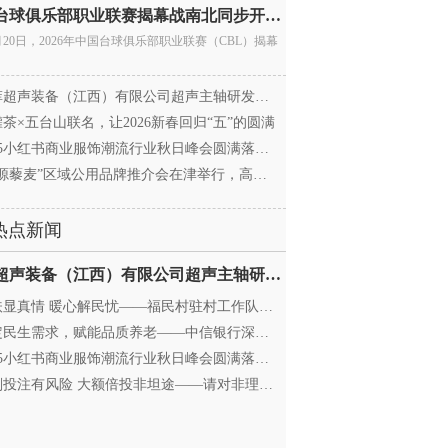
中国台球俱乐部职业联赛揭幕战南北同步开杆 首届CBL
月20日，2026年中国台球俱乐部职业联赛（CBL）揭幕
超声装备（江西）有限公司超声主轴研发和生产项
茶×五台山联名，让2026新春回归“五”的圆满
25小红书商业服饰潮流行业秋日峰会圆满落幕，携手
源藜麦”区域公用品牌推介会在津举行，高蛋白产业
热点新闻
迈菲超声装备（江西）有限公司超声主轴研发和生产项
显真情 暖心解民忧——福民村驻村工作队与村委心系
民生需求，赋能品质养老——中信银行深圳分行养老
25小红书商业服饰潮流行业秋日峰会圆满落幕，携手
投注有风险 大额倍投非坦途——请对非理性购彩说“