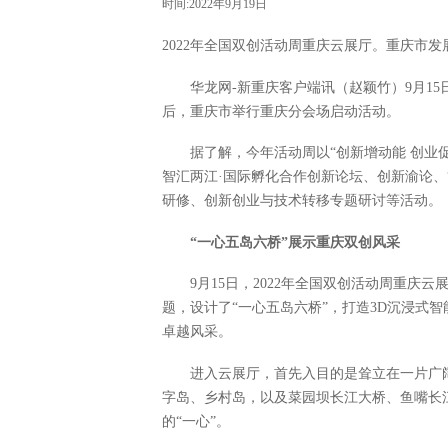
时间:2022年9月19日
2022年全国双创活动周重庆云展厅。重庆市发
华龙网-新重庆客户端讯（赵颖竹）9月15
后，重庆市举行重庆分会场启动活动。
据了解，今年活动周以“创新增动能 创业
智汇两江·国际孵化合作创新论坛、创新渝论、
研修、创新创业与技术转移专题研讨等活动。
“一心五岛六桥”展示重庆双创风采
9月15日，2022年全国双创活动周重庆
题，设计了“一心五岛六桥”，打造3D沉浸式
卓越风采。
进入云展厅，首先入目的是耸立在一片广
字岛、乡村岛，以及菜园坝长江大桥、鱼嘴长江
的“一心”。