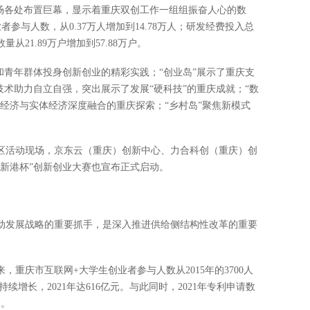
广场各处布置巨幕，显示着重庆双创工作一组组振奋人心的数
业者参与人数，从0.37万人增加到14.78万人；研发经费投入总
从21.89万户增加到57.88万户。
和青年群体投身创新创业的精彩实践；“创业岛”展示了重庆支
技术助力自立自强，突出展示了发展“硬科技”的重庆成就；“数
经济与实体经济深度融合的重庆探索；“乡村岛”聚焦新模式
区活动现场，京东云（重庆）创新中心、力合科创（重庆）创
新港杯”创新创业大赛也宣布正式启动。
动发展战略的重要抓手，是深入推进供给侧结构性改革的重要
重庆市互联网+大学生创业者参与人数从2015年的3700人
量持续增长，2021年达616亿元。与此同时，2021年专利申请数
户。