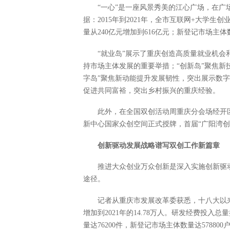
“一心”是一座风景秀美的江心广场，在
据：2015年到2021年，全市互联网+大学生创
量从240亿元增加到616亿元；新登记市场主体数量
“就业岛”展示了重庆创造高质量就业机会
持市场主体发展的重要举措；“创新岛”聚焦新
字岛”聚焦新动能提升发展韧性，突出展示数字
促进共同富裕，突出乡村振兴的重庆经验。
此外，在全国双创活动周重庆分会场经开
新中心国家众创空间正式授牌，首届“广阳湾创
创新驱动发展战略谱写双创工作新篇章
推进大众创业万众创新是深入实施创新驱
途径。
记者从重庆市发展改革委获悉，十八大以来，
增加到2021年的14.78万人。研发经费投入总
量达76200件，新登记市场主体数量达578800