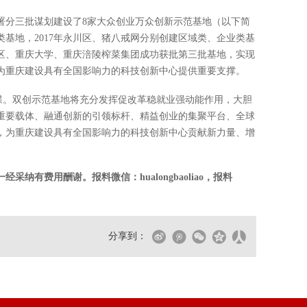
部署分三批谋划建设了8家大众创业万众创新示范基地（以下简
类基地，2017年永川区、猪八戒网分别创建区域类、企业类基
开区、重庆大学、重庆涪陵榨菜集团成功获批第三批基地，实现
为重庆建设具有全国影响力的科技创新中心提供重要支撑。
成蝶。双创示范基地将充分发挥促改革稳就业强动能作用，大胆
重要载体、融通创新的引领标杆、精益创业的集聚平台、全球
，为重庆建设具有全国影响力的科技创新中心贡献新力量、增
纳有费用酬谢。报料微信：hualongbaoliao，报料
分享到：