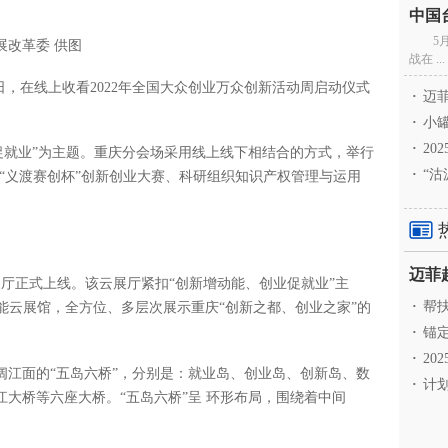
5
展改革委 供图
战在 ...
日，在线上收看2022年全国大众创业万众创新活动周启动仪式
·
迈菲
·
小罐
·
20
促就业”为主题。重庆分会场采用线上线下相结合的方式，举行
·
“沽
“义渡赛创杯”创新创业大赛、科研组织知识产权管理与运用
云展厅正式上线。该云展厅紧扣“创新增动能、创业促就业”主
·
帮扶
智能云展馆，全方位、多层次展示重庆“创新之都、创业之家”的
·
锚定
·
20
阔江面的“五岛六桥”，分别是：就业岛、创业岛、创新岛、数
·
计划
大桥等六座大桥。“五岛六桥”呈 环形布局，围绕着中间